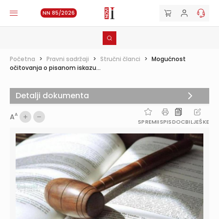
NN 85/2026
Početna
>
Pravni sadržaji
>
Stručni članci
>
Mogućnost
očitovanja o pisanom iskazu...
Detalji dokumenta
A
A
SPREMI
ISPIS
DOC
BILJEŠKE