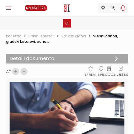
NN 85/2026
Početna
>
Pravni sadržaji
>
Stručni članci
>
Mjesni odbori,
gradski kotarevi, odno...
Detalji dokumenta
A
A
SPREMI
ISPIS
DOC
BILJEŠKE