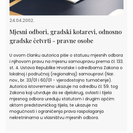
24.04.2002.
Mjesni odbori, gradski kotarevi, odnosno
gradske četvrti - pravne osobe
U ovom članku autorica piše o statusu mjesnih odbora
i njihovom pravu na mjesnu samoupravu prema čl. 133.
st. 4. Ustava Republike Hrvatske i odredbama Zakona o
lokalnoj i područnoj (regionalnoj) samoupravi (Nar.
nov., br. 33/01 i 60/01 - vjerodostojno tumačenje).
Autorica istovremeno ukazuje na odredbu čl. 59. tog
Zakona koji utvrđuje da se djelokrug, ovlasti i tijela
mjesnog odbora uređuju statutom i drugim općim
aktom predstavničkog tijela, te ukazuje na
mogućnosti i ograničenja prava raspolaganja
nekretninama u vlasništvu mjesnih odbora.