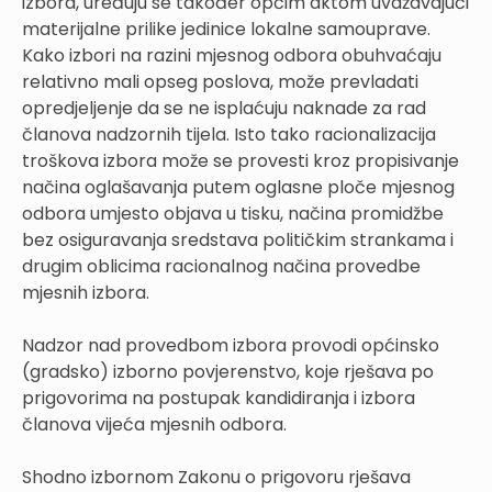
izbora, uređuju se također općim aktom uvažavajući
materijalne prilike jedinice lokalne samouprave.
Kako izbori na razini mjesnog odbora obuhvaćaju
relativno mali opseg poslova, može prevladati
opredjeljenje da se ne isplaćuju naknade za rad
članova nadzornih tijela. Isto tako racionalizacija
troškova izbora može se provesti kroz propisivanje
načina oglašavanja putem oglasne ploče mjesnog
odbora umjesto objava u tisku, načina promidžbe
bez osiguravanja sredstava političkim strankama i
drugim oblicima racionalnog načina provedbe
mjesnih izbora.
Nadzor nad provedbom izbora provodi općinsko
(gradsko) izborno povjerenstvo, koje rješava po
prigovorima na postupak kandidiranja i izbora
članova vijeća mjesnih odbora.
Shodno izbornom Zakonu o prigovoru rješava