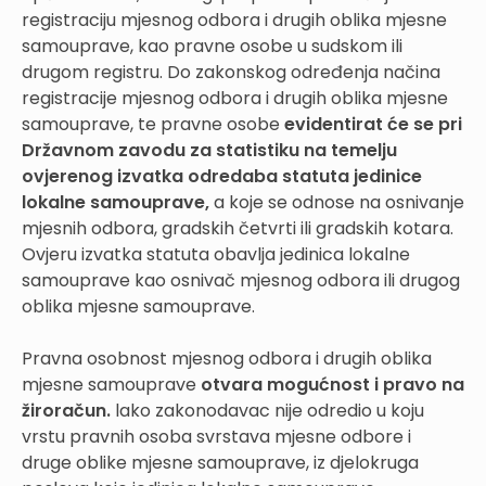
registraciju mjesnog odbora i drugih oblika mjesne
samouprave, kao pravne osobe u sudskom ili
drugom registru. Do zakonskog određenja načina
registracije mjesnog odbora i drugih oblika mjesne
samouprave, te pravne osobe
evidentirat će se pri
Državnom zavodu za statistiku na temelju
ovjerenog izva
tka odredaba statuta jedinice
lokalne samouprave,
a koje se odnose na osnivanje
mjesnih odbora, gradskih četvrti ili gradskih kotara.
Ovjeru izvatka statuta obavlja jedinica lokalne
samouprave kao osnivač mjesnog odbora ili drugog
oblika mjesne samouprave.
Pravna osobnost mjesnog odbora i drugih oblika
mjesne samouprave
otvara mogućnost i pravo na
žiroračun.
lako zakonodavac nije odredio u koju
vrstu pravnih osoba svrstava mjesne odbore i
druge oblike mjesne samouprave, iz djelokruga