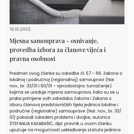
19.10.2002.
Mjesna samouprava - osnivanje,
provedba izbora za članove vijeća i
pravna osobnost
Predmet ovog članka su odredbe čl. 57.- 66. Zakona o
lokalnoj i područnoj (regionalnoj) samoupravi (Nar.
nov., br. 33/01 i 60/01 - vjerodostojno tumačenje)
kojima se uređuje mjesna samouprava. Kako su se u
praksi primjene ovih odredaba Zakona i Zakona o
izboru članova predstavničkih tijela jedinica lokalne i
područne (regionalne) samouprave (Nar. nov., br. 33/
01) pokazali određeni problemi i dvojbe, autorica
ŠTEFANIJA KASABAŠIĆ, dipl. pravnik u ovom članku
upućuje na mogućnosti usklađivanja statuta jedinica