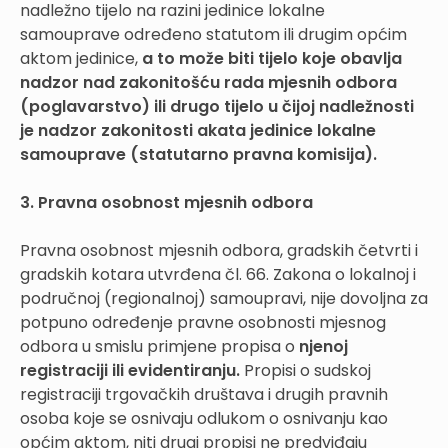
nadležno tijelo na razini jedinice lokalne
samouprave određeno statutom ili drugim općim
aktom jedinice,
a to može biti tijelo koje obavlja
nadzor nad zakonitošću rada mjesnih odbora
(poglavarstvo) ili drugo tijelo u čijoj nadležnosti
je nadzor zakonitosti akata jedinice lokalne
samouprave (statutarno pravna komisija).
3. Pravna osobnost mjesnih odbora
Pravna osobnost mjesnih odbora, gradskih četvrti i
gradskih kotara utvrđena čl. 66. Zakona o lokalnoj i
područnoj (regionalnoj) samoupravi, nije dovoljna za
potpuno određenje pravne osobnosti mjesnog
odbora u smislu primjene propisa o
njenoj
registraciji ili evidentiranju.
Propisi o sudskoj
registraciji trgovačkih društava i drugih pravnih
osoba koje se osnivaju odlukom o osnivanju kao
općim aktom, niti drugi propisi ne predviđaju