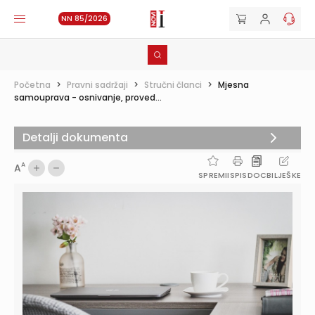
NN 85/2026
Početna
>
Pravni sadržaji
>
Stručni članci
>
Mjesna
samouprava - osnivanje, proved...
Detalji dokumenta
A
A
SPREMI
ISPIS
DOC
BILJEŠKE