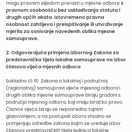
mogu pravnim slijedom prerasti u mjesne odbore
s
pravnom osobnošću bez usklađivanja statuta i
drugih općih akata. Istovremeno pravna
osobnost zahtijeva i preispitivanje ili utvrđivanje
mjerila za osnivanje navedenih oblika mjesne
samouprave.
2. Odgovarajuća primjena izbornog Zakona za
predstavnička tijela lokalne samouprave na izbor
članova vijeća mjesnih odbora
Sukladno čl. 61. Zakona o lokalnoj i područnoj
(regionalnoj) samoupravi vijeće mjesnog odbora i
drugih oblika mjesne samouprave biraju građani s
područja mjesnog odbora, koji imaju biračko pravo.
Članovi vijeća biraju se neposredno tajnim
glasovanjem, a na postupak izbora shodno se
primjenjuju odredbe zakona kojim se uređuje izbor
članova predstavničkih tijela jedinica lokalne