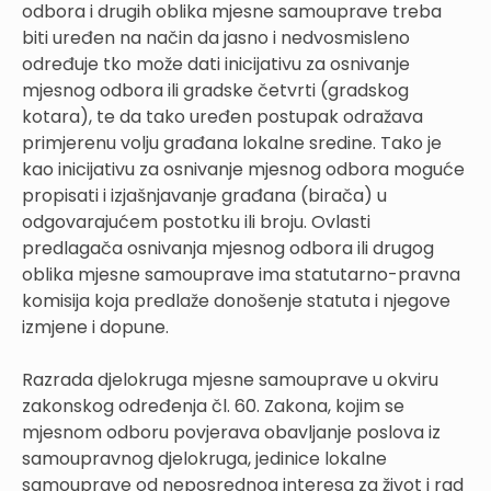
odbora i drugih oblika mjesne samouprave treba
biti uređen na način da jasno i nedvosmisleno
određuje tko može dati inicijativu za osnivanje
mjesnog odbora ili gradske četvrti (gradskog
kotara), te da tako uređen postupak odražava
primjerenu volju građana lokalne sredine. Tako je
kao inicijativu za osnivanje mjesnog odbora moguće
propisati i izjašnjavanje građana (birača) u
odgovarajućem postotku ili broju. Ovlasti
predlagača osnivanja mjesnog odbora ili drugog
oblika mjesne samouprave ima statutarno-pravna
komisija koja predlaže donošenje statuta i njegove
izmjene i dopune.
Razrada djelokruga mjesne samouprave u okviru
zakonskog određenja čl. 60. Zakona, kojim se
mjesnom odboru povjerava obavljanje poslova iz
samoupravnog djelokruga, jedinice lokalne
samouprave od neposrednog interesa za život i rad