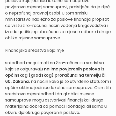
poslova koje jedinica lokalne samouprave
povjerava mjesnoj samoupravi, proistječe da je riječ
o neprofitnoj pravnoj osobi. U tom smislu
ministarstvo nadležno za poslove financija propisat
će vrstu žiro-računa, način vođenja knjigovodstva i
izradu godišnjeg obračuna za mjesne odbore i druge
oblike mjesne samouprave.
Financijska sredstva koja mje
sni odbori mogu imati na žiro-računu su sredstva
koja se osiguravaju
na ime povjerenih poslova iz
općinskog (gradskog) proračuna na temelju čl.
60. Zakona,
na način kako je to utvrđeno statutom i
općim aktima jedinice lokalne samouprave. Osim tih
sredstava mjesni odbori i drugi oblici mjesne
samouprave mogu ostvarivati financijska i druga
materijalna dobra od pomoći i donacija, ali samo u
okviru djelokruga povjerenih poslova.