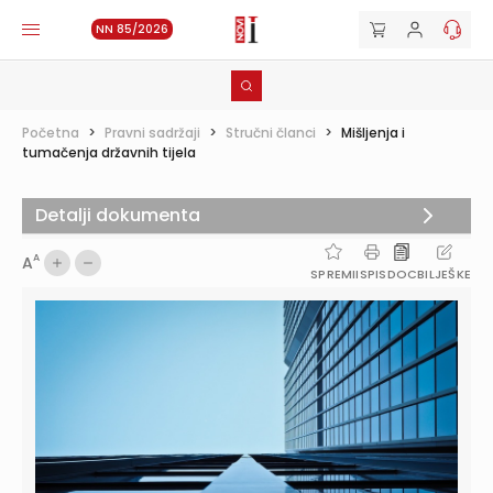
NN 85/2026
Početna
>
Pravni sadržaji
>
Stručni članci
>
Mišljenja i
tumačenja državnih tijela
Detalji dokumenta
A
A
SPREMI
ISPIS
DOC
BILJEŠKE