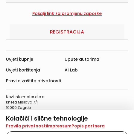
REGISTRACIJA
Uvjeti kupnje
Upute autorima
Uvjeti korištenja
AI Lab
Pravila zaštite privatnosti
Novi informator d.o.o.
Kneza Mislava 7/1
10000 Zagreb
Telefon: 01/4555-454
Kolačići i slične tehnologije
Telefaks: 01/4612-553
info@informator.hr
Na našoj web stranici koristimo kolačiće i slične
Pravila privatnosti
Impressum
Popis partnera
tehnologije za pohranu, čitanje i obradu informacija na