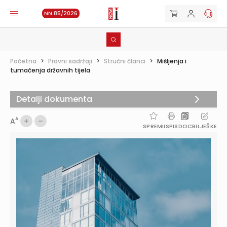
NN 85/2026
Početna
>
Pravni sadržaji
>
Stručni članci
>
Mišljenja i
tumačenja državnih tijela
Detalji dokumenta
A
A
SPREMI
ISPIS
DOC
BILJEŠKE