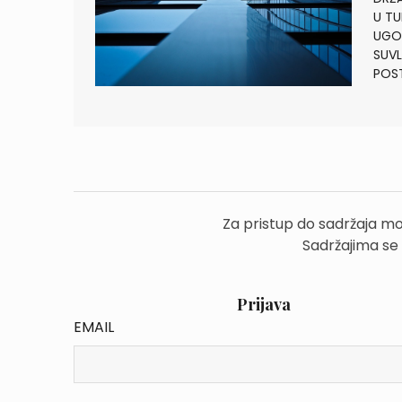
U TU
UGOV
SUVL
POS
Za pristup do sadržaja mo
Sadržajima se
Prijava
EMAIL