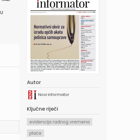
 U
Autor
Novi informator
Ključne riječi
evidencija radnog vremena
plaće