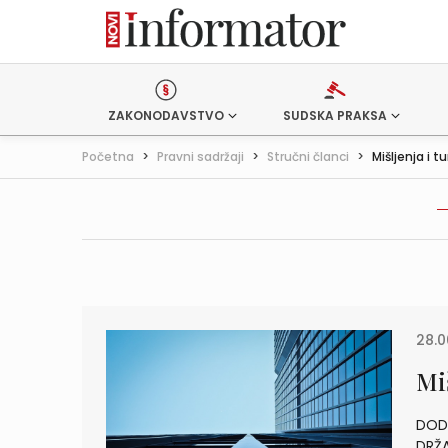
ZAKONODAVSTVO
SUDSKA PRAKSA
Početna
>
Pravni sadržaji
>
Stručni članci
>
Mišljenja i 
28.0
Mi
DODA
DRŽA