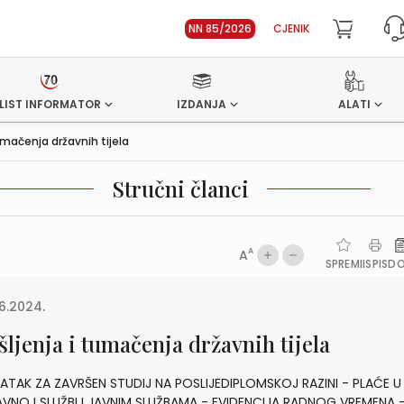
NN 85/2026
CJENIK
LIST INFORMATOR
IZDANJA
ALATI
tumačenja državnih tijela
Stručni članci
A
A
SPREMI
ISPIS
D
6.2024.
šljenja i tumačenja državnih tijela
TAK ZA ZAVRŠEN STUDIJ NA POSLIJEDIPLOMSKOJ RAZINI - PLAĆE U
VNOJ SLUŽBI I JAVNIM SLUŽBAMA - EVIDENCIJA RADNOG VREMENA 