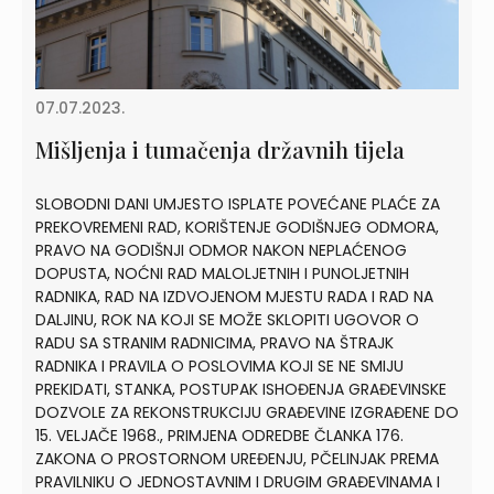
07.07.2023.
Mišljenja i tumačenja državnih tijela
SLOBODNI DANI UMJESTO ISPLATE POVEĆANE PLAĆE ZA
PREKOVREMENI RAD, KORIŠTENJE GODIŠNJEG ODMORA,
PRAVO NA GODIŠNJI ODMOR NAKON NEPLAĆENOG
DOPUSTA, NOĆNI RAD MALOLJETNIH I PUNOLJETNIH
RADNIKA, RAD NA IZDVOJENOM MJESTU RADA I RAD NA
DALJINU, ROK NA KOJI SE MOŽE SKLOPITI UGOVOR O
RADU SA STRANIM RADNICIMA, PRAVO NA ŠTRAJK
RADNIKA I PRAVILA O POSLOVIMA KOJI SE NE SMIJU
PREKIDATI, STANKA, POSTUPAK ISHOĐENJA GRAĐEVINSKE
DOZVOLE ZA REKONSTRUKCIJU GRAĐEVINE IZGRAĐENE DO
15. VELJAČE 1968., PRIMJENA ODREDBE ČLANKA 176.
ZAKONA O PROSTORNOM UREĐENJU, PČELINJAK PREMA
PRAVILNIKU O JEDNOSTAVNIM I DRUGIM GRAĐEVINAMA I