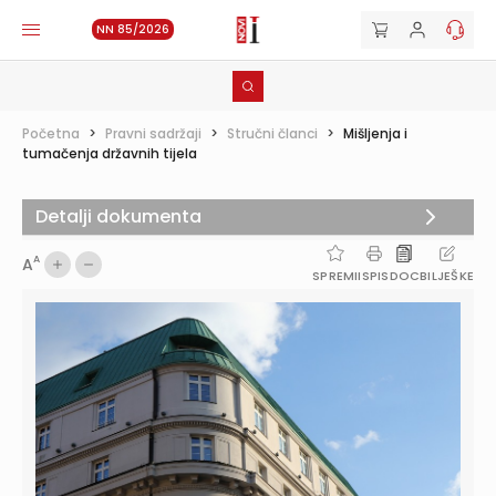
NN 85/2026
Početna
>
Pravni sadržaji
>
Stručni članci
>
Mišljenja i
tumačenja državnih tijela
Detalji dokumenta
A
A
SPREMI
ISPIS
DOC
BILJEŠKE