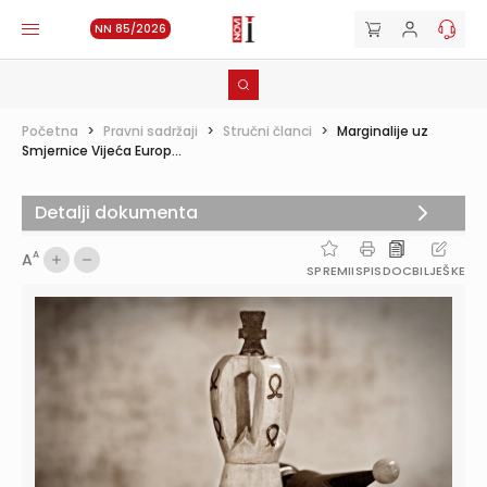
NN 85/2026
Početna
>
Pravni sadržaji
>
Stručni članci
>
Marginalije uz
Smjernice Vijeća Europ...
Detalji dokumenta
A
A
SPREMI
ISPIS
DOC
BILJEŠKE