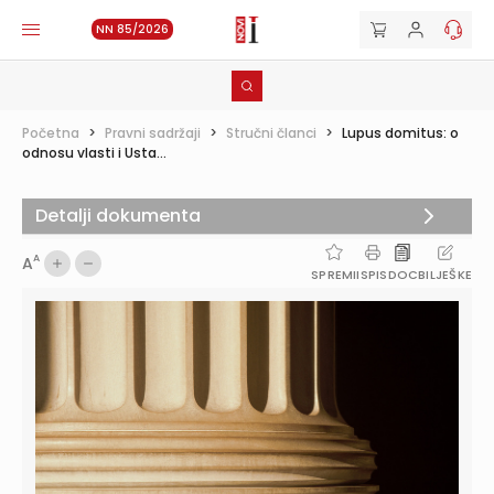
NN 85/2026
Početna
>
Pravni sadržaji
>
Stručni članci
>
Lupus domitus: o
odnosu vlasti i Usta...
Detalji dokumenta
A
A
SPREMI
ISPIS
DOC
BILJEŠKE