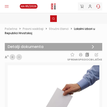
NN 85/2026
Početna
>
Pravni sadržaji
>
Stručni članci
>
Lokalni izbori u
Republici Hrvatskoj
Detalji dokumenta
A
A
SPREMI
ISPIS
DOC
BILJEŠKE