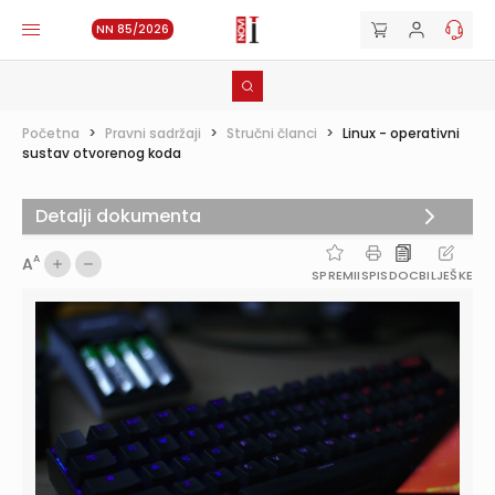
NN 85/2026
Početna
>
Pravni sadržaji
>
Stručni članci
>
Linux - operativni
sustav otvorenog koda
Detalji dokumenta
A
A
SPREMI
ISPIS
DOC
BILJEŠKE