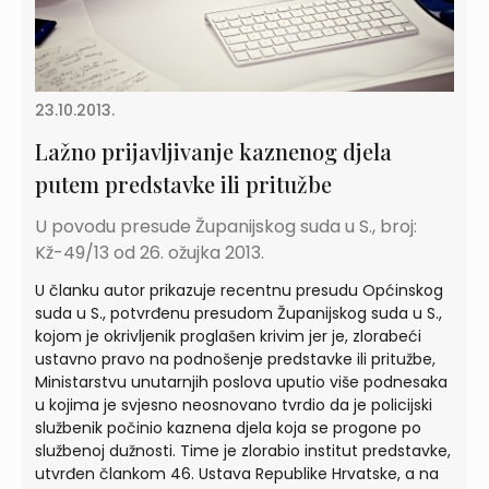
23.10.2013.
Lažno prijavljivanje kaznenog djela
putem predstavke ili pritužbe
U povodu presude Županijskog suda u S., broj:
Kž-49/13 od 26. ožujka 2013.
U članku autor prikazuje recentnu presudu Općinskog
suda u S., potvrđenu presudom Županijskog suda u S.,
kojom je okrivljenik proglašen krivim jer je, zlorabeći
ustavno pravo na podnošenje predstavke ili pritužbe,
Ministarstvu unutarnjih poslova uputio više podnesaka
u kojima je svjesno neosnovano tvrdio da je policijski
službenik počinio kaznena djela koja se progone po
službenoj dužnosti. Time je zlorabio institut predstavke,
utvrđen člankom 46. Ustava Republike Hrvatske, a na