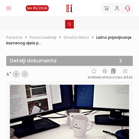
NN 85/2026
Početna
>
Pravni sadržaji
>
Stručni članci
>
Lažno prijavljivanje
kaznenog djela p...
Detalji dokumenta
A
A
SPREMI
ISPIS
DOC
BILJEŠKE