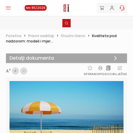
NN 85/2026
Početna
>
Pravni sadržaji
>
Stručni članci
>
Kvaliteta pod
nadzorom: modeli i mjer...
Detalji dokumenta
A
A
SPREMI
ISPIS
DOC
BILJEŠKE