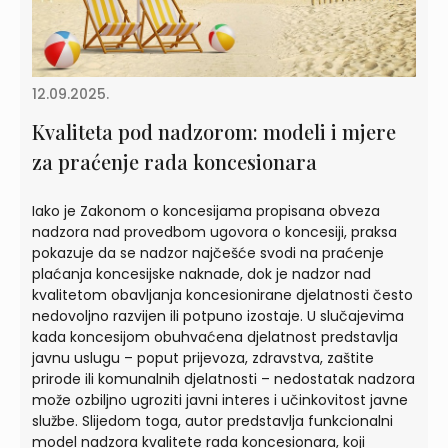
12.09.2025.
Kvaliteta pod nadzorom: modeli i mjere
za praćenje rada koncesionara
Iako je Zakonom o koncesijama propisana obveza
nadzora nad provedbom ugovora o koncesiji, praksa
pokazuje da se nadzor najčešće svodi na praćenje
plaćanja koncesijske naknade, dok je nadzor nad
kvalitetom obavljanja koncesionirane djelatnosti često
nedovoljno razvijen ili potpuno izostaje. U slučajevima
kada koncesijom obuhvaćena djelatnost predstavlja
javnu uslugu – poput prijevoza, zdravstva, zaštite
prirode ili komunalnih djelatnosti – nedostatak nadzora
može ozbiljno ugroziti javni interes i učinkovitost javne
službe. Slijedom toga, autor predstavlja funkcionalni
model nadzora kvalitete rada koncesionara, koji