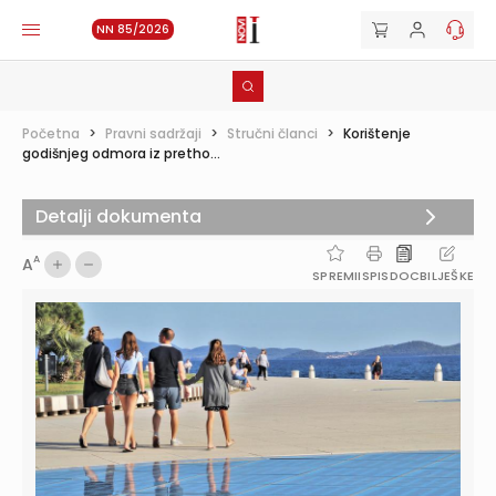
NN 85/2026
Početna
>
Pravni sadržaji
>
Stručni članci
>
Korištenje
godišnjeg odmora iz pretho...
Detalji dokumenta
A
A
SPREMI
ISPIS
DOC
BILJEŠKE