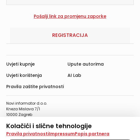
REGISTRACIJA
Uvjeti kupnje
Upute autorima
Uvjeti korištenja
AI Lab
Pravila zaštite privatnosti
Novi informator d.o.o.
Kneza Mislava 7/1
10000 Zagreb
Telefon: 01/4555-454
Kolačići i slične tehnologije
Telefaks: 01/4612-553
info@informator.hr
Na našoj web stranici koristimo kolačiće i slične
Pravila privatnosti
Impressum
Popis partnera
tehnologije za pohranu, čitanje i obradu informacija na