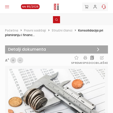
NN 85/2026
Početna
>
Pravni sadržaji
>
Stručni članci
>
Konsolidacija pri
planiranju i financ...
Detalji dokumenta
A
A
SPREMI
ISPIS
DOC
BILJEŠKE