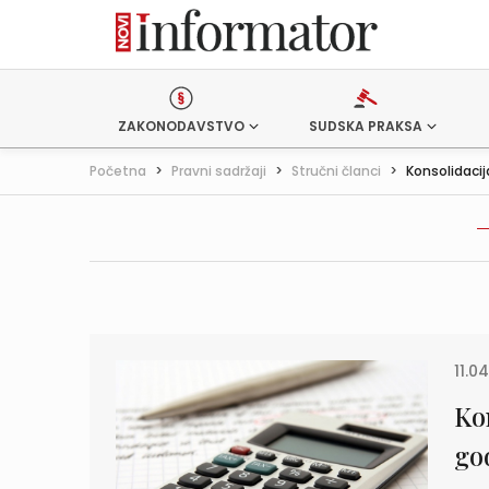
ZAKONODAVSTVO
SUDSKA PRAKSA
Početna
>
Pravni sadržaji
>
Stručni članci
>
Konsolidacija
11.04
Kon
go