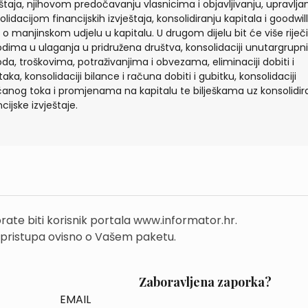
eštaja, njihovom predočavanju vlasnicima i objavljivanju, upravlja
olidacijom financijskih izvještaja, konsolidiranju kapitala i goodwill
i o manjinskom udjelu u kapitalu. U drugom dijelu bit će više riječi
odima u ulaganja u pridružena društva, konsolidaciji unutargrupn
oda, troškovima, potraživanjima i obvezama, eliminaciji dobiti i
aka, konsolidaciji bilance i računa dobiti i gubitku, konsolidaciji
anog toka i promjenama na kapitalu te bilješkama uz konsolidir
cijske izvještaje.
rate biti korisnik portala www.informator.hr.
 pristupa ovisno o Vašem paketu.
Zaboravljena zaporka?
EMAIL