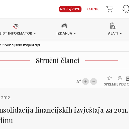
NN 85/2026
CJENIK
LIST INFORMATOR
IZDANJA
ALATI
 financijskih izvještaja...
Stručni članci
A
A
SPREMI
ISPIS
D
.2012.
solidacija financijskih izvještaja za 2011.
dinu