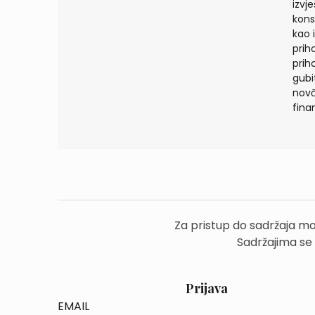
izvj
kons
kao 
prih
prih
gubit
novč
finan
Za pristup do sadržaja mo
Sadržajima se
Prijava
EMAIL