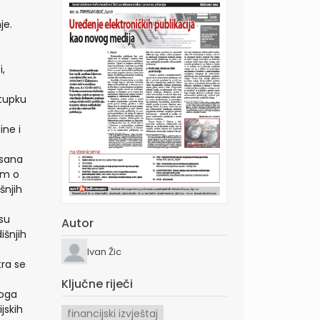
je.
,
stupku
ine i
isana
om o
šnjih
su
Autor
išnjih
Ivan Žic
tra se
Ključne riječi
voga
jskih
financijski izvještaj