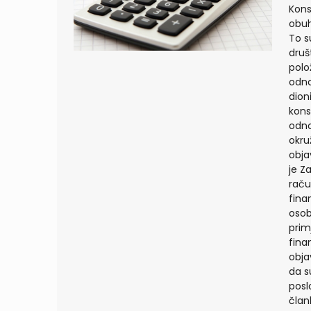
Kons
obuh
To s
druš
polo
odno
dion
kons
odno
okru
objav
je Z
raču
fina
osob
prim
finan
obja
da s
posl
član