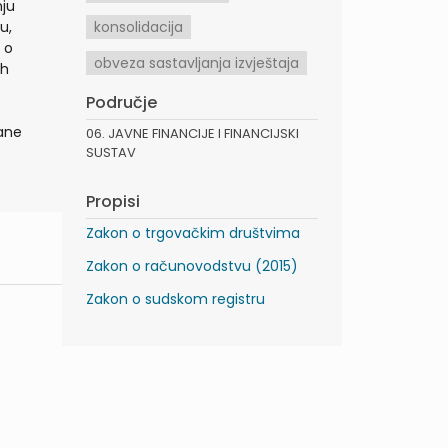
nju
u,
konsolidacija
 o
obveza sastavljanja izvještaja
ih
Područje
ane
06. JAVNE FINANCIJE I FINANCIJSKI
SUSTAV
Propisi
Zakon o trgovačkim društvima
Zakon o računovodstvu (2015)
Zakon o sudskom registru