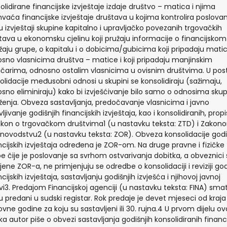
olidirane financijske izvještaje izdaje društvo – matica i njima
vaća financijske izvještaje društava u kojima kontrolira poslovan
u izvještaji skupine kapitalno i upravljačko povezanih trgovačkih
tava u ekonomsku cjelinu koji pružaju informacije o financijskom
žaju grupe, o kapitalu i o dobicima/gubicima koji pripadaju matici
sno vlasnicima društva – matice i koji pripadaju manjinskim
ičarima, odnosno ostalim vlasnicima u ovisnim društvima. U po
olidacije međusobni odnosi u skupini se konsolidiraju (sažimaju,
sno eliminiraju) kako bi izvješćivanje bilo samo o odnosima skup
ženja. Obveza sastavljanja, predočavanje vlasnicima i javno
ljivanje godišnjih financijskih izvještaja, kao i konsolidiranih, prop
akon o trgovačkom društvima1 (u nastavku teksta: ZTD) i Zakon
novodstvu2 (u nastavku teksta: ZOR). Obveza konsolidacije godi
ncijskih izvještaja određena je ZOR-om. Na druge pravne i fizičke
e čije je poslovanje sa svrhom ostvarivanja dobitka, a obveznici 
jene ZOR-a, ne primjenjuju se odredbe o konsolidaciji i reviziji god
cijskih izvještaja, sastavljanju godišnjih izvješća i njihovoj javnoj
vi3. Predajom Financijskoj agenciji (u nastavku teksta: FINA) sma
u predani u sudski registar. Rok predaje je devet mjeseci od kraja
ovne godine za koju su sastavljeni ili 30. rujna.4 U prvom dijelu o
ka autor piše o obvezi sastavljanja godišnjih konsolidiranih financi