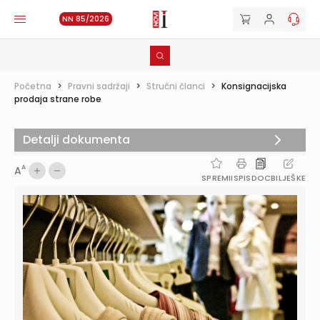
NN 85/2026
Početna
>
Pravni sadržaji
>
Stručni članci
>
Konsignacijska
prodaja strane robe
Detalji dokumenta
A
A
SPREMI
ISPIS
DOC
BILJEŠKE