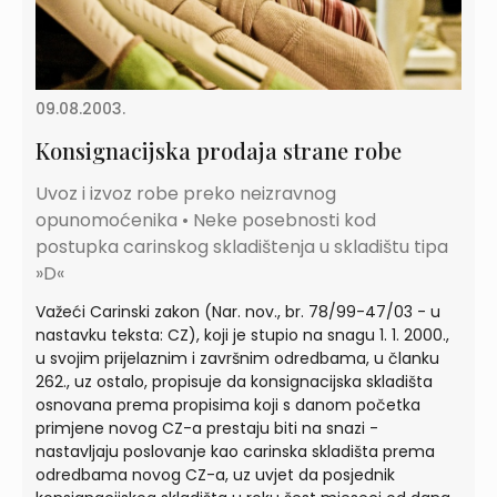
09.08.2003.
Konsignacijska prodaja strane robe
Uvoz i izvoz robe preko neizravnog
opunomoćenika • Neke posebnosti kod
postupka carinskog skladištenja u skladištu tipa
»D«
Važeći Carinski zakon (Nar. nov., br. 78/99-47/03 - u
nastavku teksta: CZ), koji je stupio na snagu 1. 1. 2000.,
u svojim prijelaznim i završnim odredbama, u članku
262., uz ostalo, propisuje da konsignacijska skladišta
osnovana prema propisima koji s danom početka
primjene novog CZ-a prestaju biti na snazi -
nastavljaju poslovanje kao carinska skladišta prema
odredbama novog CZ-a, uz uvjet da posjednik