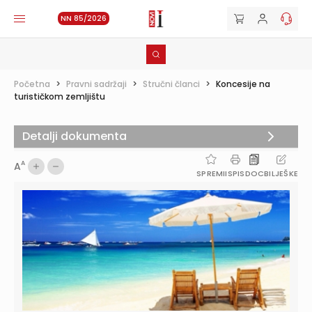
NN 85/2026
Početna
>
Pravni sadržaji
>
Stručni članci
>
Koncesije na
turističkom zemljištu
Detalji dokumenta
A
A
SPREMI
ISPIS
DOC
BILJEŠKE