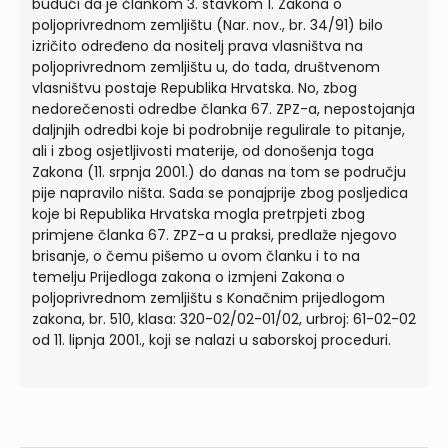
budući da je člankom 3. stavkom 1. Zakona o
poljoprivrednom zemljištu (Nar. nov., br. 34/91) bilo
izričito određeno da nositelj prava vlasništva na
poljoprivrednom zemljištu u, do tada, društvenom
vlasništvu postaje Republika Hrvatska. No, zbog
nedorečenosti odredbe članka 67. ZPZ-a, nepostojanja
daljnjih odredbi koje bi podrobnije regulirale to pitanje,
ali i zbog osjetljivosti materije, od donošenja toga
Zakona (11. srpnja 2001.) do danas na tom se području
pije napravilo ništa. Sada se ponajprije zbog posljedica
koje bi Republika Hrvatska mogla pretrpjeti zbog
primjene članka 67. ZPZ-a u praksi, predlaže njegovo
brisanje, o čemu pišemo u ovom članku i to na
temelju Prijedloga zakona o izmjeni Zakona o
poljoprivrednom zemljištu s Konačnim prijedlogom
zakona, br. 510, klasa: 320-02/02-01/02, urbroj: 61-02-02
od 11. lipnja 2001., koji se nalazi u saborskoj proceduri.