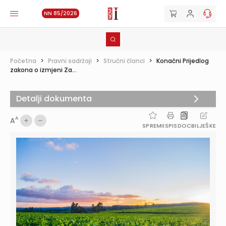
NN 85/2026
Početna
>
Pravni sadržaji
>
Stručni članci
>
Konačni Prijedlog
zakona o izmjeni Za...
Detalji dokumenta
A
A
SPREMI
ISPIS
DOC
BILJEŠKE