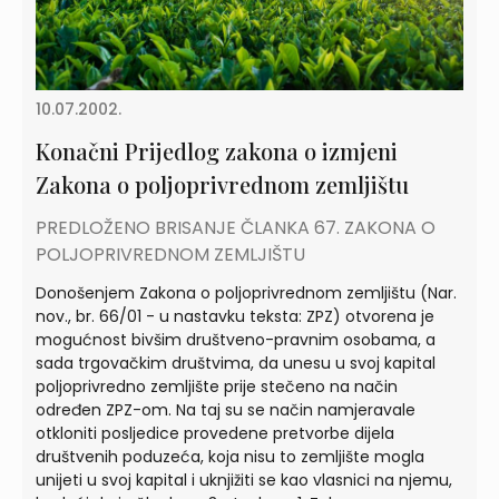
10.07.2002.
Konačni Prijedlog zakona o izmjeni
Zakona o poljoprivrednom zemljištu
PREDLOŽENO BRISANJE ČLANKA 67. ZAKONA O
POLJOPRIVREDNOM ZEMLJIŠTU
Donošenjem Zakona o poljoprivrednom zemljištu (Nar.
nov., br. 66/01 - u nastavku teksta: ZPZ) otvorena je
mogućnost bivšim društveno-pravnim osobama, a
sada trgovačkim društvima, da unesu u svoj kapital
poljoprivredno zemljište prije stečeno na način
određen ZPZ-om. Na taj su se način namjeravale
otkloniti posljedice provedene pretvorbe dijela
društvenih poduzeća, koja nisu to zemljište mogla
unijeti u svoj kapital i uknjižiti se kao vlasnici na njemu,