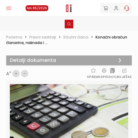
NN 85/2026
Početna
>
Pravni sadržaji
>
Stručni članci
>
Konačni obračun
članarina, naknada i ...
Detalji dokumenta
A
A
SPREMI
ISPIS
DOC
BILJEŠKE