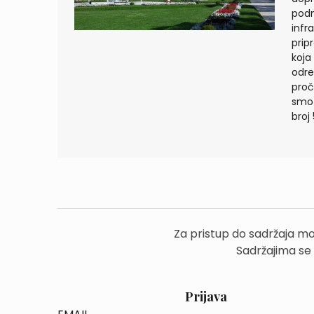
podm
infr
prip
koja
odre
proč
smo 
broj 
Za pristup do sadržaja mo
Sadržajima se
Prijava