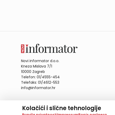
Novi informator d.o.o.
Kneza Mislava 7/1
10000 Zagreb
Telefon: 01/4555-454
Telefaks: 01/4612-553
info@informator.hr
PRATITE NAS:
Kolačići i slične tehnologije
Na našoj web stranici koristimo kolačiće i slične te
Pravila privatnosti
Impressum
Popis partnera