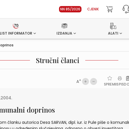
NN 85/2026
CJENIK
LIST INFORMATOR
IZDANJA
ALATI
oprinos
Stručni članci
A
A
SPREMI
ISPIS
D
1.2004.
munalni doprinos
om članku autorica Desa SARVAN, dipl. iur. iz Pule piše o komun
inosu u određenim slučajevima, odnosno o obvezi investitora