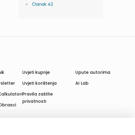
Članak 42
ik
Uvjeti kupnje
Upute autorima
sletter
Uvjeti korištenja
AI Lab
Kalkulatori
Pravila zaštite
privatnosti
Obrasci
aju. Time poboljšavamo korisničko iskustvo,