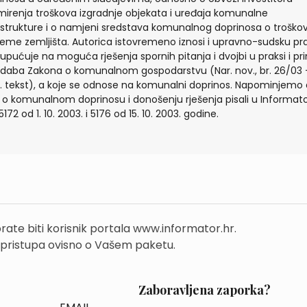
irenja troškova izgradnje objekata i uređaja komunalne
astrukture i o namjeni sredstava komunalnog doprinosa o troško
reme zemljišta. Autorica istovremeno iznosi i upravno-sudsku pr
 upućuje na moguća rješenja spornih pitanja i dvojbi u praksi i pr
daba Zakona o komunalnom gospodarstvu (Nar. nov., br. 26/03 
. tekst), a koje se odnose na komunalni doprinos. Napominjemo
o komunalnom doprinosu i donošenju rješenja pisali u Informat
5172 od 1. 10. 2003. i 5176 od 15. 10. 2003. godine.
rate biti korisnik portala www.informator.hr.
 pristupa ovisno o Vašem paketu.
Zaboravljena zaporka?