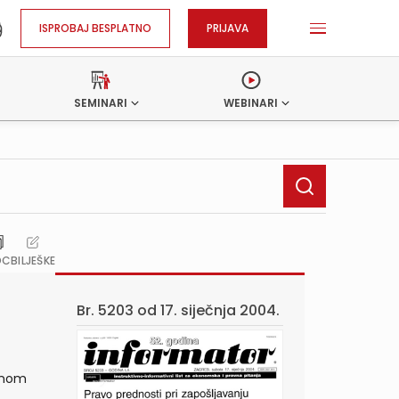
ISPROBAJ BESPLATNO
PRIJAVA
SEMINARI
WEBINARI
OC
BILJEŠKE
Br. 5203 od
17. siječnja 2004.
alnom