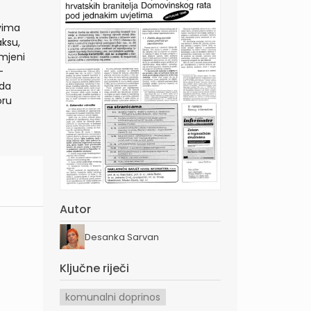
vima
aksu,
imjeni
-
 da
oru
Autor
Desanka Sarvan
Ključne riječi
komunalni doprinos