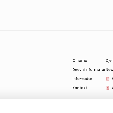
O nama
Cjen
Dnevni informator
New
Info-radar
Kontakt
hnologije za pohranu, čitanje i obradu informacija na vašem uređ