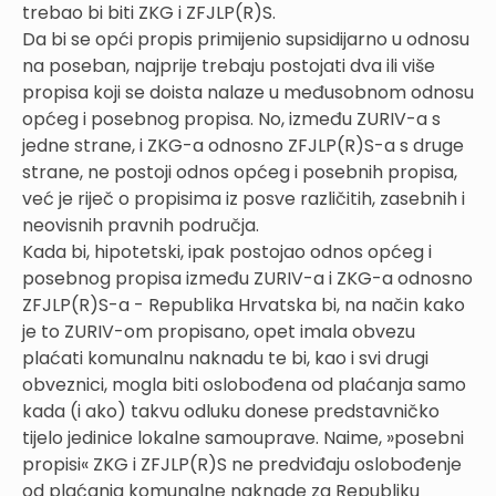
trebao bi biti ZKG i ZFJLP(R)S.
Da bi se opći propis primijenio supsidijarno u odnosu
na poseban, najprije trebaju postojati dva ili više
propisa koji se doista nalaze u međusobnom odnosu
općeg i posebnog propisa. No, između ZURIV-a s
jedne strane, i ZKG-a odnosno ZFJLP(R)S-a s druge
strane, ne postoji odnos općeg i posebnih propisa,
već je riječ o propisima iz posve različitih, zasebnih i
neovisnih pravnih područja.
Kada bi, hipotetski, ipak postojao odnos općeg i
posebnog propisa između ZURIV-a i ZKG-a odnosno
ZFJLP(R)S-a - Republika Hrvatska bi, na način kako
je to ZURIV-om propisano, opet imala obvezu
plaćati komunalnu naknadu te bi, kao i svi drugi
obveznici, mogla biti oslobođena od plaćanja samo
kada (i ako) takvu odluku donese predstavničko
tijelo jedinice lokalne samouprave. Naime, »posebni
propisi« ZKG i ZFJLP(R)S ne predviđaju oslobođenje
od plaćanja komunalne naknade za Republiku