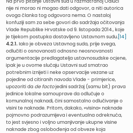
Na prvo pitanje Ustavni sud u razmatranoj Odluci
nije ni morao ni mogao dati odgovor, a niti autorica
ovoga članka tog odgovora nema. O nastaloj
konfuziji sam za sebe govori dio sadržaja očitovanja
Vlade Republike Hrvatske od 9. listopada 2014., koje
je tijekom postupka dostavljeno Ustavnom sudu.
[14]
4.2.1.
Iako je obveza Ustavnog suda, prije svega,
odlučiti o osnovanosti odnosno neosnovanosti
argumentacije predlagatelja ustavnosudske ocjene,
ipak je u ovome slučaju Ustavni sud smatrao
potrebnim iznijeti i neke opservacije vezane uz
pojedine od citiranih navoda Vlade - primjerice,
upozoriti da
de facto
jedini sadržaj (samu bit) prava
jedinice lokalne samouprave da odlučuje o
komunalnoj naknadi, čini samostalno odlučivanje o
visini te naknade. Pritom, dakako, »visina« naknade
pojmovno podrazumijeva i eventualna odreknuća,
to jest svjesno i voljno umanjivanje ukupne visine
naknade zbog oslobođenja od obveze koja