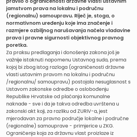
pravilo o ograničenosti državne vlasti ustavnim
jamstvom prava na lokalnu i područnu
(regionalnu) samoupravu. Riječ je, stoga, o
normativnom uređenju koje ima značenje i
razmjere ozbiljnog narušavanja načela vladavine
prava i pravne sigurnosti objektivnog pravnog
poretka.
Za praksu predlaganja i donošenja zakona još je
važnije istaknuti napomenu Ustavnog suda, prema
kojoj bi zbog istog razloga (ograničenosti državne
vlasti ustavnim pravom na lokalnu i područnu
/regionalnu/ samoupravu) postojala nesuglasnost s
Ustavom zakonske odredbe o oslobođenju
Republike Hrvatske od plaćanja komunalne
naknade - sve i da je takva odredba uvrštena u
zakonski akt koji, za razliku od ZURIV-a, jest
mjerodavan za pravno područje lokalne i područne
(regionalne) samouprave - primjerice u ZKG.
Ograničenja koja za državnu vlast proizlaze iz