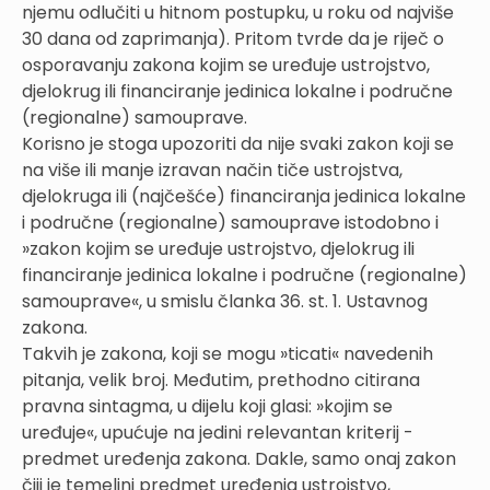
njemu odlučiti u hitnom postupku, u roku od najviše
30 dana od zaprimanja). Pritom tvrde da je riječ o
osporavanju zakona kojim se uređuje ustrojstvo,
djelokrug ili financiranje jedinica lokalne i područne
(regionalne) samouprave.
Korisno je stoga upozoriti da nije svaki zakon koji se
na više ili manje izravan način tiče ustrojstva,
djelokruga ili (najčešće) financiranja jedinica lokalne
i područne (regionalne) samouprave istodobno i
»zakon kojim se uređuje ustrojstvo, djelokrug ili
financiranje jedinica lokalne i područne (regionalne)
samouprave«, u smislu članka 36. st. 1. Ustavnog
zakona.
Takvih je zakona, koji se mogu »ticati« navedenih
pitanja, velik broj. Međutim, prethodno citirana
pravna sintagma, u dijelu koji glasi: »kojim se
uređuje«, upućuje na jedini relevantan kriterij -
predmet uređenja zakona. Dakle, samo onaj zakon
čiji je temeljni predmet uređenja ustrojstvo,