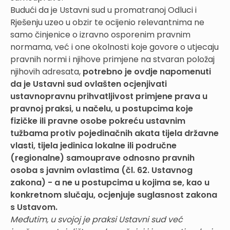
Budući da je Ustavni sud u promatranoj Odluci i
Rješenju uzeo u obzir te ocijenio relevantnima ne
samo činjenice o izravno osporenim pravnim
normama, već i one okolnosti koje govore o utjecaju
pravnih normi i njihove primjene na stvaran položaj
njihovih adresata,
potrebno je ovdje napomenuti
da je Ustavni sud ovlašten ocjenjivati
ustavnopravnu prihvatljivost primjene prava u
pravnoj praksi, u načelu, u postupcima koje
fizičke ili pravne osobe pokreću ustavnim
tužbama protiv pojedinačnih akata tijela državne
vlasti, tijela jedinica lokalne ili područne
(regionalne) samouprave odnosno pravnih
osoba s javnim ovlastima (čl. 62. Ustavnog
zakona) - a ne u postupcima u kojima se, kao u
konkretnom slučaju, ocjenjuje suglasnost zakona
s Ustavom.
Međutim, u svojoj je praksi Ustavni sud već