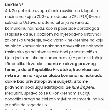
NAKNADE
4.1.
Za potrebe ovoga članka suvišno je izlagati o
načinu na koji su ZKG-om odnosno ZFJLP(R)S-om,
sukladno Ustavu, uređena pitanja vezana uz
komunalnu naknadu, kao ni posebice obrazlagati
stajalište da je, s obzirom na mjerodavno ustavno i
zakonsko uređenje, svaki vlasnik nekretnine na koju
se plaća komunalna naknada obveznik te naknade
(osim ako ga od obveze oslobodi predstavničko
tijelo jedinice lokalne samouprave) - pa to uključuje
i Republiku Hrvatsku
i nema nikakvog pravnog
temelja da bi Republika Hrvatska, kao vlasnica
nekretnine na koju se plaća komunalna naknada,
dakle kao privatnopravni subjekt, u tome
pravnom području nastupala
de iure imperii
.
Međutim, upravo to se u konkretnom slučaju
dogodilo i stoga se čini zanimljivijim razmotriti na koji
je način do toga došlo.