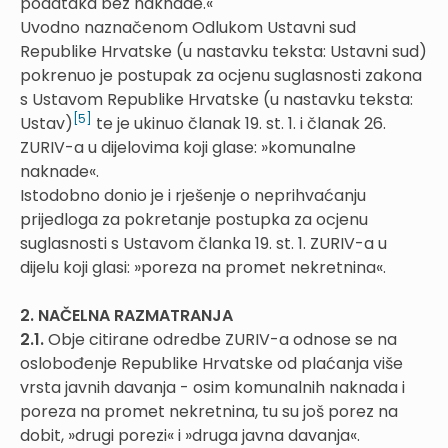
podataka bez naknade.«
Uvodno naznačenom Odlukom Ustavni sud
Republike Hrvatske (u nastavku teksta: Ustavni sud)
pokrenuo je postupak za ocjenu suglasnosti zakona
s Ustavom Republike Hrvatske (u nastavku teksta:
[5]
Ustav)
te je ukinuo članak 19. st. 1. i članak 26.
ZURIV-a u dijelovima koji glase: »komunalne
naknade«.
Istodobno donio je i rješenje o neprihvaćanju
prijedloga za pokretanje postupka za ocjenu
suglasnosti s Ustavom članka 19. st. 1. ZURIV-a u
dijelu koji glasi: »poreza na promet nekretnina«.
2. NAČELNA RAZMATRANJA
2.1.
Obje citirane odredbe ZURIV-a odnose se na
oslobođenje Republike Hrvatske od plaćanja više
vrsta javnih davanja - osim komunalnih naknada i
poreza na promet nekretnina, tu su još porez na
dobit, »drugi porezi« i »druga javna davanja«.