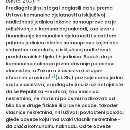
teksta: ZKG).
Predlagatelji su stoga i naglasili da su prema
Ustavu komunalne djelatnosti u isključivoj
nadležnosti jedinica lokalne samouprave pa je
odlučivanje o komunalnoj naknadi, kao izvoru
financiranja komunalnih djelatnosti i vlastitom
prihodu jedinica lokalne samouprave kojim one
slobodno raspolažu, u isključivoj nadležnosti
predstavničkih tijela tih jedinica. Budući da je
komunalna naknada javno davanje po osnovi
vlasništva, a Zakon o vlasništvu i drugim
[12]
stvarnim pravima
(čl. 35.) poznaje samo jednu
vrstu vlasništva, predlagatelji su izrazili stajalište
da se Republika Hrvatska, kao vlasnica
nekretnina, ne može ni po čemu razlikovati od
bilo koje druge fizičke ili pravne osobe, također
vlasnice nekretnina, niti uživati povlašteni položaj
glede obveze koju ima svaki vlasnik nekretnine -
da plaća komunalnu naknadu. Od te obveze