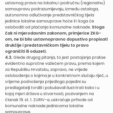
ustavnog prava na lokalnu i područnu (regionalnu)
samoupravu podrazumijevaju, između ostaloga,
autonomno odlučivanje predstavničkog tijela
jedinice lokalne samouprave hoće li i koga će
osloboditi od plaćanja komunalne naknade.
Stoga
čak ni mjerodavnim zakonom, primjerice ZKG-
om, ne bi bilo ustavnopravno dopustivo propisati
drukčije i predstavničkom tijelu to pravo
ograničiti ili oduzeti.
4.3.
Glede drugog pitanja, to jest postojanja prakse
evidentno suprotne važećem pravu, prema kojem
za Republiku Hrvatsku, zapravo, ne vrijede
oslobođenja o kojima je u konkretnom slučaju riječ, u
vrijeme podnošenja prijedloga pojedini su
predlagatelji tvrdili i pokušavali ilustrirati kako i u
kojoj mjeri država u stvarnosti, pozivanjem na
članak 19. st. 1. ZURIV-a, uskraćuje prihode od
komunalne naknade jedinicama lokalne
samouprave.