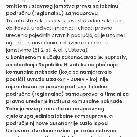
smislom ustavnog jamstva prava na lokalnu i
područnu (regionalnu) samoupravu.
To zato što zakonodavac jest slobodan zakonima
oblikovati, uređivati, mijenjati i ukidati pravna
uređenja pojedinih pravnih područja, ali je u tome i
ograničen navedenim ustavnim načelima i
jamstvima (čl. 2. st. 4. al. 1. Ustava).
U konkretnom slučaju zakonodavac je, naprotiv,
oslobođenje Republike Hrvatske od plaćanja
komunalne naknade (koje se namjeravalo
postići) uvrstio u zakon - ZURIV - koji nije
mjerodavan za pravno područje lokalne i
područne (regionalne) samouprave, a time ni za
pravno uređenje instituta komunalne naknade.
Tako je »uzurpirao« dio samoupravnog
djelokruga jedinica lokalne samouprave, a
područje njihove autonomije suzio ispod
Ustavom utvrđene razine i prekršio ustavno