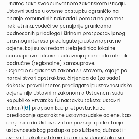
Unatoč tako sveobuhvatnom zakonskom izričaju,
Ustavni sud se u ovome postupku ograničio na
pitanje komunalnih naknada i poreza na promet
nekretnina, vodeći se ponajprije granicama
podnesenih prijedloga i širinom pretpostavljenog
pravnog interesa predlagatelja ustavnopravne
ocjene, koji su svi redom tijela jedinica lokalne
samouprave odnosno udruženja jedinica lokalne ili
područne (regionalne) samouprave.
Ocjena o suglasnosti zakona s Ustavom, koja je po
naravi stvari apstraktna, činjenica da (za sada)
dokazivi pravni interes predlagatelja ustavnosudske
ocjene nije Ustavnim zakonom o Ustavnom sudu
Republike Hrvatske (u nastavku teksta: Ustavni
zakon)
[6]
propisan kao pretpostavka za
predlaganje apstraktne ustavnosudske ocjene, kao
i činjenica da Ustavni zakon poznaje i pokretanje
ustavnosudskog postupka po službenoj dužnosti -
sve su to okolnosti koje bi u osnovi dopuštale i širi