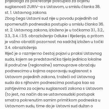
prijedloga za pokretanje postupka za ocjenu
suglasnosti ZURIV-a s Ustavom, u smislu članka 38.
st. 1. Ustavnog zakona.
Zbog čega Ustavni sud nije u povodu pojedinih od
spomenutih podnesaka postupio u smislu članka 36.
st. 2. Ustavnog zakona, izloženo je u točkama 3.1., 3.2.,
3.3., 3.4. i 3.5. obrazloženja Odluke i Rješenja, a pritom
je važno obratiti pozornost na sadržaj izložen u točki
3.4. obrazloženja.
Riječ je o razmjerno čestoj pojavi u praksi Ustavnog
suda, kojem se predstavnička tijela jedinica lokalne
ili područne (regionalne) samouprave obraćaju
podnescima u kojima osporavaju suglasnost s
Ustavom pojedinih zakona, tražeći od Ustavnog
suda da s njihovim podnescima postupa kao sa
zahtjevima za ocjenu suglasnosti zakona s Ustavom
(to jest, na način da se ustavnosudski postupak
smatra pokrenutim samim primitkom podneska u
Ustavnom sudu, time da je Ustavni sud dužan o