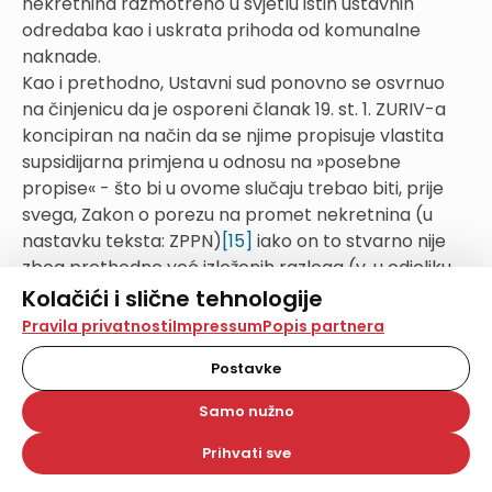
nekretnina razmotreno u svjetlu istih ustavnih
odredaba kao i uskrata prihoda od komunalne
naknade.
Kao i prethodno, Ustavni sud ponovno se osvrnuo
na činjenicu da je osporeni članak 19. st. 1. ZURIV-a
koncipiran na način da se njime propisuje vlastita
supsidijarna primjena u odnosu na »posebne
propise« - što bi u ovome slučaju trebao biti, prije
svega, Zakon o porezu na promet nekretnina (u
nastavku teksta: ZPPN)
[15]
iako on to stvarno nije
zbog prethodno već izloženih razloga (v. u odjeljku
4.1.).
Kolačići i slične tehnologije
Pritom je imao na umu važnu, također, već
Na našoj web stranici koristimo kolačiće i slične
Pravila privatnosti
Impressum
Popis partnera
tehnologije za pohranu, čitanje i obradu informacija na
spomenutu činjenicu da porezni sustav i porezna
vašem uređaju. Time poboljšavamo korisničko iskustvo,
Postavke
politika ne ulaze u okvire samoupravnog djelokruga
analiziramo promet na stranici te prikazujemo sadržaje i
jedinica lokalne i područne (regionalne)
oglase koji vas zanimaju. Korisnički profili mogu se kreirati
Samo nužno
na više web stranica i uređaja u tu svrhu. Naši partneri
samouprave.
također koriste ove tehnologije.
U obrazlaganju svojeg rješenja Ustavni sud je najprije
Prihvati sve
Odabirom opcije „Samo nužno“ prihvaćate samo one
izložio relevantne dijelove pravnog uređenja poreza
kolačiće koji su potrebni za pravilno funkcioniranje naše