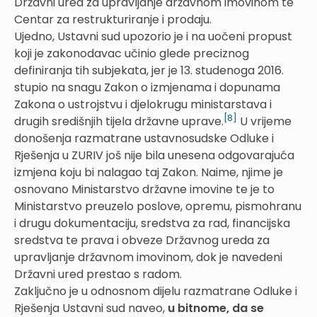
Državni ured za upravljanje državnom imovinom te
Centar za restrukturiranje i prodaju.
Ujedno, Ustavni sud upozorio je i na uočeni propust
koji je zakonodavac učinio glede preciznog
definiranja tih subjekata, jer je 13. studenoga 2016.
stupio na snagu Zakon o izmjenama i dopunama
Zakona o ustrojstvu i djelokrugu ministarstava i
[8]
drugih središnjih tijela državne uprave.
U vrijeme
donošenja razmatrane ustavnosudske Odluke i
Rješenja u ZURIV još nije bila unesena odgovarajuća
izmjena koju bi nalagao taj Zakon. Naime, njime je
osnovano Ministarstvo državne imovine te je to
Ministarstvo preuzelo poslove, opremu, pismohranu
i drugu dokumentaciju, sredstva za rad, financijska
sredstva te prava i obveze Državnog ureda za
upravljanje državnom imovinom, dok je navedeni
Državni ured prestao s radom.
Zaključno je u odnosnom dijelu razmatrane Odluke i
Rješenja Ustavni sud naveo,
u
bitnome,
da se