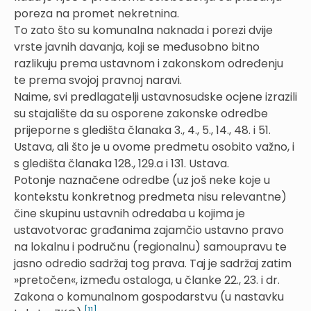
poreza na promet nekretnina.
To zato što su komunalna naknada i porezi dvije
vrste javnih davanja, koji se međusobno bitno
razlikuju prema ustavnom i zakonskom određenju
te prema svojoj pravnoj naravi.
Naime, svi predlagatelji ustavnosudske ocjene izrazili
su stajalište da su osporene zakonske odredbe
prijeporne s gledišta članaka 3., 4., 5., 14., 48. i 51.
Ustava, ali što je u ovome predmetu osobito važno, i
s gledišta članaka 128., 129.a i 131. Ustava.
Potonje naznačene odredbe (uz još neke koje u
kontekstu konkretnog predmeta nisu relevantne)
čine skupinu ustavnih odredaba u kojima je
ustavotvorac građanima zajamčio ustavno pravo
na lokalnu i područnu (regionalnu) samoupravu te
jasno odredio sadržaj tog prava. Taj je sadržaj zatim
»pretočen«, između ostaloga, u članke 22., 23. i dr.
Zakona o komunalnom gospodarstvu (u nastavku
[11]