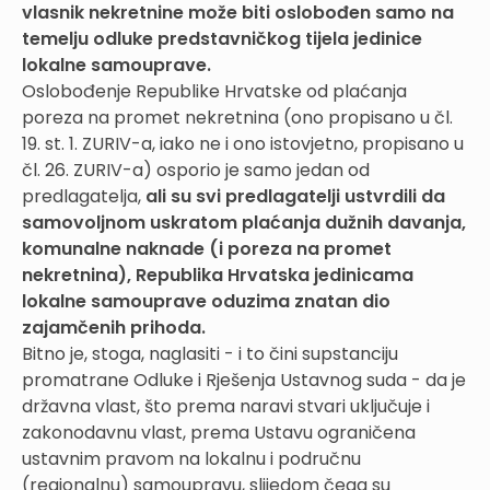
vlasnik nekretnine može biti oslobođen samo na
temelju odluke predstavničkog tijela jedinice
lokalne samouprave.
Oslobođenje Republike Hrvatske od plaćanja
poreza na promet nekretnina (ono propisano u čl.
19. st. 1. ZURIV-a, iako ne i ono istovjetno, propisano u
čl. 26. ZURIV-a) osporio je samo jedan od
predlagatelja,
ali su svi predlagatelji ustvrdili da
samovoljnom uskratom plaćanja dužnih davanja,
komunalne naknade (i poreza na promet
nekretnina),
Republika Hrvatska jedinicama
lokalne samouprave oduzima znatan dio
zajamčenih prihoda.
Bitno je, stoga, naglasiti - i to čini supstanciju
promatrane Odluke i Rješenja Ustavnog suda - da je
državna vlast, što prema naravi stvari uključuje i
zakonodavnu vlast, prema Ustavu ograničena
ustavnim pravom na lokalnu i područnu
(regionalnu) samoupravu, slijedom čega su