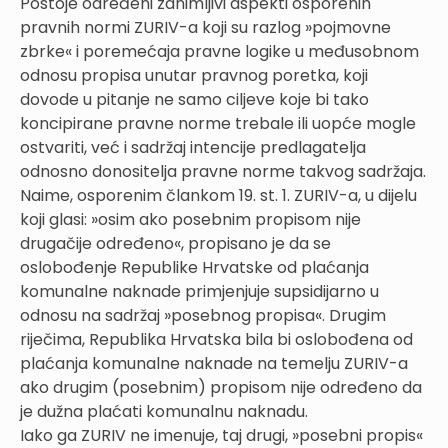
Postoje određeni zanimljivi aspekti osporenih
pravnih normi ZURIV-a koji su razlog »pojmovne
zbrke« i poremećaja pravne logike u međusobnom
odnosu propisa unutar pravnog poretka, koji
dovode u pitanje ne samo ciljeve koje bi tako
koncipirane pravne norme trebale ili uopće mogle
ostvariti, već i sadržaj intencije predlagatelja
odnosno donositelja pravne norme takvog sadržaja.
Naime, osporenim člankom 19. st. 1. ZURIV-a, u dijelu
koji glasi: »osim ako posebnim propisom nije
drugačije određeno«, propisano je da se
oslobođenje Republike Hrvatske od plaćanja
komunalne naknade primjenjuje supsidijarno u
odnosu na sadržaj »posebnog propisa«. Drugim
riječima, Republika Hrvatska bila bi oslobođena od
plaćanja komunalne naknade na temelju ZURIV-a
ako drugim (posebnim) propisom nije određeno da
je dužna plaćati komunalnu naknadu.
Iako ga ZURIV ne imenuje, taj drugi, »posebni propis«