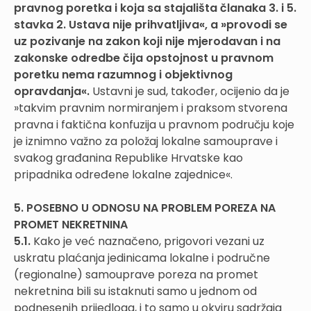
pravnog poretka i koja sa stajališta članaka 3. i 5.
stavka 2. Ustava nije prihvatljiva«, a »provodi se
uz pozivanje na zakon koji nije mjerodavan i na
zakonske odredbe čija opstojnost u pravnom
poretku nema razumnog i objektivnog
opravdanja«.
Ustavni je sud, također, ocijenio da je
»takvim pravnim normiranjem i praksom stvorena
pravna i faktična konfuzija u pravnom području koje
je iznimno važno za položaj lokalne samouprave i
svakog građanina Republike Hrvatske kao
pripadnika određene lokalne zajednice«.
5. POSEBNO U ODNOSU NA PROBLEM POREZA NA
PROMET NEKRETNINA
5.1.
Kako je već naznačeno, prigovori vezani uz
uskratu plaćanja jedinicama lokalne i područne
(regionalne) samouprave poreza na promet
nekretnina bili su istaknuti samo u jednom od
podnesenih prijedloga, i to samo u okviru sadržaja