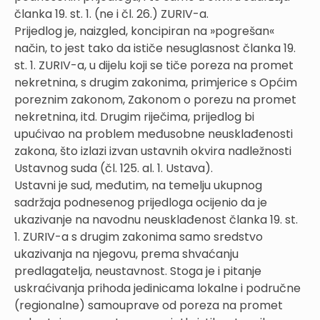
članka 19. st. 1. (ne i čl. 26.) ZURIV-a.
Prijedlog je, naizgled, koncipiran na »pogrešan«
način, to jest tako da ističe nesuglasnost članka 19.
st. 1. ZURIV-a, u dijelu koji se tiče poreza na promet
nekretnina, s drugim zakonima, primjerice s Općim
poreznim zakonom, Zakonom o porezu na promet
nekretnina, itd. Drugim riječima, prijedlog bi
upućivao na problem međusobne neusklađenosti
zakona, što izlazi izvan ustavnih okvira nadležnosti
Ustavnog suda (čl. 125. al. 1. Ustava).
Ustavni je sud, međutim, na temelju ukupnog
sadržaja podnesenog prijedloga ocijenio da je
ukazivanje na navodnu neusklađenost članka 19. st.
1. ZURIV-a s drugim zakonima samo sredstvo
ukazivanja na njegovu, prema shvaćanju
predlagatelja, neustavnost. Stoga je i pitanje
uskraćivanja prihoda jedinicama lokalne i područne
(regionalne) samouprave od poreza na promet