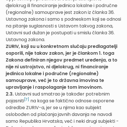
djelokrug ili financiranje jedinica lokalne i područne
(regionalne) samouprave jest zakon iz članka 36.
Ustavnog zakona i samo s podneskom koji se odnosi
na pitanje suglasnosti s Ustavom takvog zakona,
Ustavni sud dužan je postupati u smislu članka 36.
Ustavnog zakona.
ZURIV, koji su u konkretnom slučaju predlagatelji
osporili, nije takav zakon, jer je člankom 1. toga
Zakona definiran njegov predmet uređenja, a to
nije ni ustrojstvo, ni djelokrug, ni financiranje
jedinica lokalne i područne (regionalne)
samouprave, već je to državna imovina te
upravljanje i raspolaganje tom imovinom.
2.3.
Ustavni sud smatrao je također potrebnim
[7]
pojasniti
na koga se faktično odnose osporene
odredbe ZURIV-a, jer se u njima kao subjekt
oslobođen od plaćanja javnih davanja ne navodi
samo Republika Hrvatska, već i neki drugi subjekti -