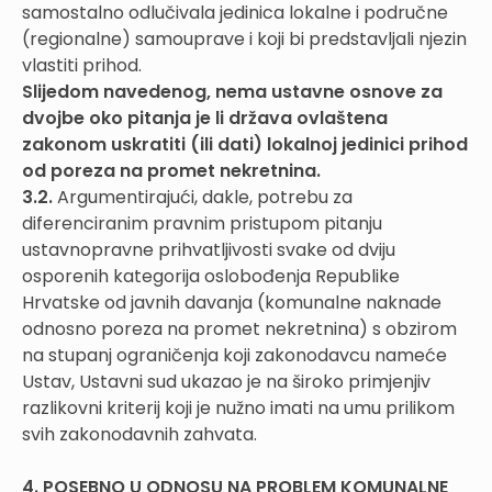
samostalno odlučivala jedinica lokalne i područne
(regionalne) samouprave i koji bi predstavljali njezin
vlastiti prihod.
Slijedom navedenog, nema ustavne osnove za
dvojbe oko pitanja je li država ovlaštena
zakonom uskratiti (ili dati) lokalnoj jedinici prihod
od poreza na promet nekretnina.
3.2.
Argumentirajući, dakle, potrebu za
diferenciranim pravnim pristupom pitanju
ustavnopravne prihvatljivosti svake od dviju
osporenih kategorija oslobođenja Republike
Hrvatske od javnih davanja (komunalne naknade
odnosno poreza na promet nekretnina) s obzirom
na stupanj ograničenja koji zakonodavcu nameće
Ustav, Ustavni sud ukazao je na široko primjenjiv
razlikovni kriterij koji je nužno imati na umu prilikom
svih zakonodavnih zahvata.
4. POSEBNO U ODNOSU NA PROBLEM KOMUNALNE