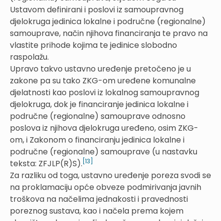
Ustavom definirani i poslovi iz samoupravnog
djelokruga jedinica lokalne i područne (regionalne)
samouprave, način njihova financiranja te pravo na
vlastite prihode kojima te jedinice slobodno
raspolažu.
Upravo takvo ustavno uređenje pretočeno je u
zakone pa su tako ZKG-om uređene komunalne
djelatnosti kao poslovi iz lokalnog samoupravnog
djelokruga, dok je financiranje jedinica lokalne i
područne (regionalne) samouprave odnosno
poslova iz njihova djelokruga uređeno, osim ZKG-
om, i Zakonom o financiranju jedinica lokalne i
područne (regionalne) samouprave (u nastavku
[13]
teksta: ZFJLP(R)S).
Za razliku od toga, ustavno uređenje poreza svodi se
na proklamaciju opće obveze podmirivanja javnih
troškova na načelima jednakosti i pravednosti
poreznog sustava, kao i načela prema kojem