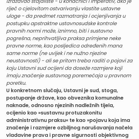
izražavao stajalište - u konačnici i imperativ, ako je
riječ o cjelovitom ostvarivanju vlastite ustavne
uloge - da predmet razmatranja i ocjenjivanja u
postupku apstraktne ustavnosudske kontrole
pravnih normi može, iznimno, biti i sustavno
pogrešna, neprihvatljiva praksa primjene neke
pravne norme, kao posljedica određenih mana
same norme (ne uvijek i ne nužno njezine
neustavnosti) - ali se pritom treba raditi o pojavi za
koju Ustavni sud ocijeni da doseže razmjere koji
imaju značenje sustavnog poremećaja u pravnom
poretku.
U konkretnom slučaju, Ustavni je sud, stoga,
postupanje države, kao obveznika komunalne
naknade, odnosno njezinih nadležnih tijela,
ocijenio kao »sustavnu protuzakonitu
administrativnu praksu« te kao »pojavu koja ima
značenje i razmjere ozbiljnog narušavanja načela
vladavine prava i pravne sigurnosti objektivnog