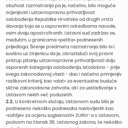
obuhvat razmatranja pa je, načelno, bilo moguće
ocjenjivati i ustavnopravnu prihvatljivost
oslobođenja Republike Hrvatske od drugih vrsta
davanja koja se u osporenim odredbama navode,
osim dvaju apostrofiranih. Ustavni sud zadržao se,
međutim, u granicama »petita« podnesenih
prijedloga. Širenje predmeta razmatranja bilo bi i
suvišno uz činjenicu da je, obrazlažući svoj pravni
pristup pitanju ustavnopravne prihvatljivosti dviju
osporenih kategorija oslobođenja, istodobno - prije
svega zakonodavnoj vlasti - dao i načelno primjenjiv
razlikovni kriterij, kao »alat« za eventualne buduće
slične zakonodavne zahvate, ali i za usklađivanje s
Ustavom nekih već poduzetih.
2.2.
U konkretnom slučaju, Ustavnom sudu bilo je
podneseno nekoliko podnesaka naslovljenih kao
»zahtjev za ocjenu suglasnosti« ZURIV-a s Ustavom,
pozivom na članak 36. Ustavnog zakona, te nekoliko