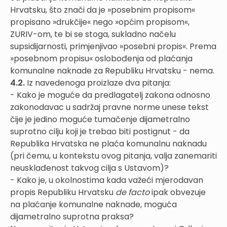
Hrvatsku, što znači da je »posebnim propisom«
propisano »drukčije« nego »općim propisom«,
ZURIV-om, te bi se stoga, sukladno načelu
supsidijarnosti, primjenjivao »posebni propis«. Prema
»posebnom propisu« oslobođenja od plaćanja
komunalne naknade za Republiku Hrvatsku - nema.
4.2.
Iz navedenoga proizlaze dva pitanja:
- Kako je moguće da predlagatelj zakona odnosno
zakonodavac u sadržaj pravne norme unese tekst
čije je jedino moguće tumačenje dijametralno
suprotno cilju koji je trebao biti postignut - da
Republika Hrvatska ne plaća komunalnu naknadu
(pri čemu, u kontekstu ovog pitanja, valja zanemariti
neusklađenost takvog cilja s Ustavom)?
- Kako je, u okolnostima kada važeći mjerodavan
propis Republiku Hrvatsku
de facto
ipak obvezuje
na plaćanje komunalne naknade, moguća
dijametralno suprotna praksa?