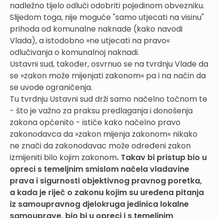
nadležno tijelo odluči odobriti pojedinom obvezniku.
Slijedom toga, nije moguće "samo utjecati na visinu"
prihoda od komunalne naknade (kako navodi
Vlada), a istodobno »ne utjecati na pravo«
odlučivanja o komunalnoj naknadi.
Ustavni sud, također, osvrnuo se na tvrdnju Vlade da
se »zakon može mijenjati zakonom« pa i na način da
se uvode ograničenja.
Tu tvrdnju Ustavni sud drži samo načelno točnom te
- što je važno za praksu predlaganja i donošenja
zakona općenito - ističe kako načelno pravo
zakonodavca da »zakon mijenja zakonom« nikako
ne znači da zakonodavac može određeni zakon
izmijeniti bilo kojim zakonom
. Takav bi pristup bio u
opreci s temeljnim smislom načela vladavine
prava i sigurnosti objektivnog pravnog poretka,
a kada je riječ o zakonu kojim su uređena pitanja
iz samoupravnog djelokruga jedinica lokalne
samouprave, bio bi u opreci i s temeljnim