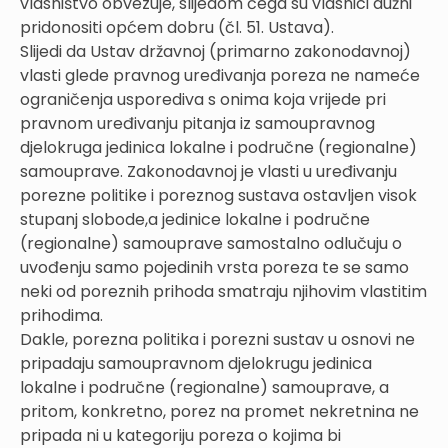
vlasništvo obvezuje, slijedom čega su vlasnici dužni
pridonositi općem dobru (čl. 51. Ustava).
Slijedi da Ustav državnoj (primarno zakonodavnoj)
vlasti glede pravnog uređivanja poreza ne nameće
ograničenja usporediva s onima koja vrijede pri
pravnom uređivanju pitanja iz samoupravnog
djelokruga jedinica lokalne i područne (regionalne)
samouprave. Zakonodavnoj je vlasti u uređivanju
porezne politike i poreznog sustava ostavljen visok
stupanj slobode,a jedinice lokalne i područne
(regionalne) samouprave samostalno odlučuju o
uvođenju samo pojedinih vrsta poreza te se samo
neki od poreznih prihoda smatraju njihovim vlastitim
prihodima.
Dakle, porezna politika i porezni sustav u osnovi ne
pripadaju samoupravnom djelokrugu jedinica
lokalne i područne (regionalne) samouprave, a
pritom, konkretno, porez na promet nekretnina ne
pripada ni u kategoriju poreza o kojima bi