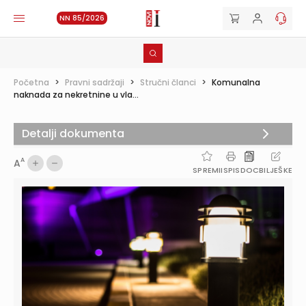
NN 85/2026
Početna
>
Pravni sadržaji
>
Stručni članci
>
Komunalna
naknada za nekretnine u vla...
Detalji dokumenta
A
A
SPREMI
ISPIS
DOC
BILJEŠKE