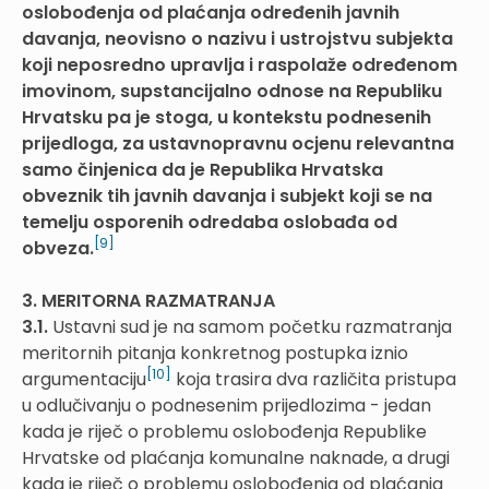
oslobođenja od plaćanja određenih javnih
davanja, neovisno o nazivu i ustrojstvu subjekta
koji neposredno upravlja i raspolaže određenom
imovinom, supstancijalno odnose na Republiku
Hrvatsku pa je stoga, u kontekstu podnesenih
prijedloga, za ustavnopravnu ocjenu relevantna
samo činjenica da je Republika Hrvatska
obveznik tih javnih davanja i subjekt koji se na
temelju osporenih odredaba oslobađa od
[9]
obveza.
3. MERITORNA RAZMATRANJA
3.1.
Ustavni sud je na samom početku razmatranja
meritornih pitanja konkretnog postupka iznio
[10]
argumentaciju
koja trasira dva različita pristupa
u odlučivanju o podnesenim prijedlozima - jedan
kada je riječ o problemu oslobođenja Republike
Hrvatske od plaćanja komunalne naknade, a drugi
kada je riječ o problemu oslobođenja od plaćanja