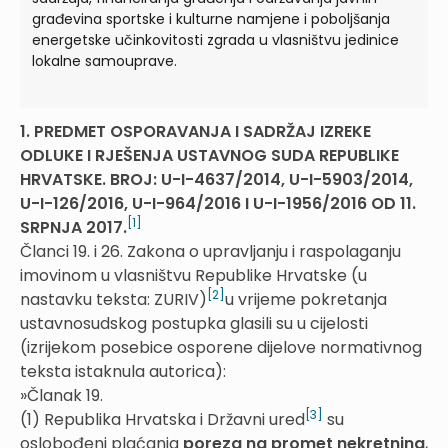
građevina sportske i kulturne namjene i poboljšanja
energetske učinkovitosti zgrada u vlasništvu jedinice
lokalne samouprave.
1. PREDMET OSPORAVANJA I SADRŽAJ IZREKE
ODLUKE I RJEŠENJA USTAVNOG SUDA REPUBLIKE
HRVATSKE. BROJ: U-I-4637/2014, U-I-5903/2014,
U-I-126/2016, U-I-964/2016 I U-I-1956/2016 OD 11.
[1]
SRPNJA 2017.
Članci 19. i 26. Zakona o upravljanju i raspolaganju
imovinom u vlasništvu Republike Hrvatske (u
[2]
nastavku teksta: ZURIV)
u vrijeme pokretanja
ustavnosudskog postupka glasili su u cijelosti
(izrijekom posebice osporene dijelove normativnog
teksta istaknula autorica):
»Članak 19.
[3]
(1) Republika Hrvatska i Državni ured
su
oslobođeni plaćanja
poreza na promet nekretnina
,