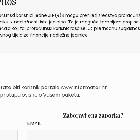
P(R)S
ačunski korisnici jedne JLP(R)S mogu prenijeti sredstva proraču
sniku iz nadležnosti iste jedinice. To je moguće temeljem propisa i
ečaja koji taj proračunski korisnik raspiše, uz prethodnu suglasnos
vnog tijela za financije nadležne jedinice.
rate biti korisnik portala www.informator.hr.
 pristupa ovisno o Vašem paketu.
Zaboravljena zaporka?
EMAIL