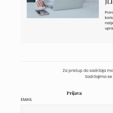
JL
Pror
kori
natj
upra
Za pristup do sadržaja mo
Sadržajima se
Prijava
EMAIL