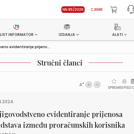
NN 85/2026
CJENIK
LIST INFORMATOR
IZDANJA
ALATI
eno evidentiranje prijeno...
Stručni članci
A
A
SPREMI
ISPIS
D
4.2024.
jigovodstveno evidentiranje prijenosa
edstava između proračunskih korisnika