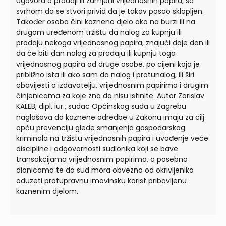
ugovora o prodaji ili zamjeni vrijednosnih papira, sa
svrhom da se stvori privid da je takav posao sklopljen.
Također osoba čini kazneno djelo ako na burzi ili na
drugom uređenom tržištu da nalog za kupnju ili
prodaju nekoga vrijednosnog papira, znajući daje dan ili
da će biti dan nalog za prodaju ili kupnju toga
vrijednosnog papira od druge osobe, po cijeni koja je
približno ista ili ako sam da nalog i protunalog, ili širi
obavijesti o izdavatelju, vrijednosnim papirima i drugim
činjenicama za koje zna da nisu istinite. Autor Zorislav
KALEB, dipl. iur., sudac Općinskog suda u Zagrebu
naglašava da kaznene odredbe u Zakonu imaju za cilj
opću prevenciju glede smanjenja gospodarskog
kriminala na tržištu vrijednosnih papira i uvođenje veće
discipline i odgovornosti sudionika koji se bave
transakcijama vrijednosnim papirima, a posebno
dionicama te da sud mora obvezno od okrivljenika
oduzeti protupravnu imovinsku korist pribavljenu
kaznenim djelom.