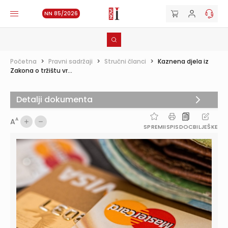
NN 85/2026
Početna
>
Pravni sadržaji
>
Stručni članci
>
Kaznena djela iz
Zakona o tržištu vr...
Detalji dokumenta
A
A
SPREMI
ISPIS
DOC
BILJEŠKE