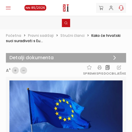
NN 85/2026
Početna
>
Pravni sadržaji
>
Stručni članci
>
Kako će hrvatski
suci surađivati s Eu...
Detalji dokumenta
A
A
SPREMI
ISPIS
DOC
BILJEŠKE