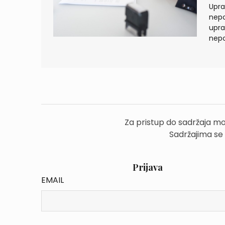
Upra
nepo
upra
nepo
Za pristup do sadržaja mo
Sadržajima se
Prijava
EMAIL