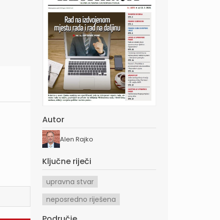
Autor
Alen Rajko
Ključne riječi
upravna stvar
neposredno riješena
Područje