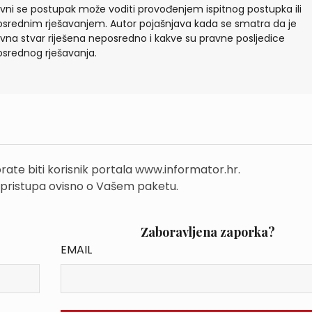
vni se postupak može voditi provođenjem ispitnog postupka ili
srednim rješavanjem. Autor pojašnjava kada se smatra da je
vna stvar riješena neposredno i kakve su pravne posljedice
srednog rješavanja.
rate biti korisnik portala www.informator.hr.
 pristupa ovisno o Vašem paketu.
Zaboravljena zaporka?
EMAIL