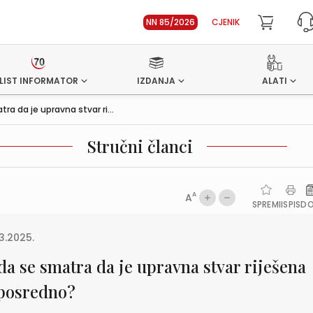
NN 85/2026
CJENIK
LIST INFORMATOR
IZDANJA
ALATI
ra da je upravna stvar ri...
Stručni članci
A
A
SPREMI
ISPIS
D
3.2025.
da se smatra da je upravna stvar riješena
posredno?