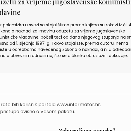
uzetu za vrijeme jugoslavenske komunisti
adavine
r polemizira u svezi sa stajalištima prema kojima su rokovi iz čl. 4
akona o naknadi za imovinu oduzetu za vrijeme jugoslavenske
nističke vladavine, počeli teči od dana njegovog stupanja na s
sno od 1. siječnja 1997. g. Takvo stajalište, prema autoru, nema
ište u odredbama navedenog Zakona o naknadi, a ni u odredb
na o obveznim odnosima, što se u članku obrazlaže i dokazuje.
rate biti korisnik portala www.informator.hr.
 pristupa ovisno o Vašem paketu.
Zaboravljena zaporka?