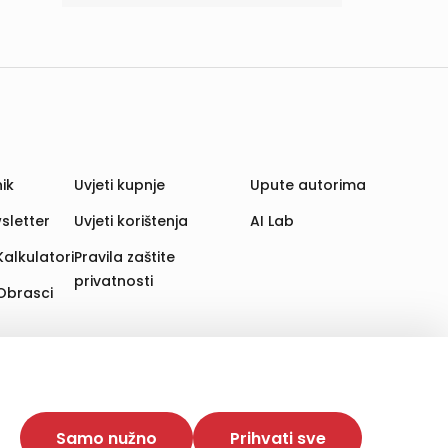
ik
Uvjeti kupnje
Upute autorima
sletter
Uvjeti korištenja
AI Lab
Kalkulatori
Pravila zaštite
privatnosti
Obrasci
aju. Time poboljšavamo korisničko iskustvo,
 više web stranica i uređaja u tu svrhu. Naši partneri
Samo nužno
Prihvati sve