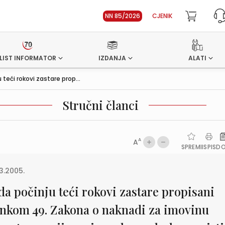
NN 85/2026
CJENIK
LIST INFORMATOR
IZDANJA
ALATI
 teći rokovi zastare prop...
Stručni članci
A
A
SPREMI
ISPIS
D
3.2005.
da počinju teći rokovi zastare propisani
ankom 49. Zakona o naknadi za imovinu