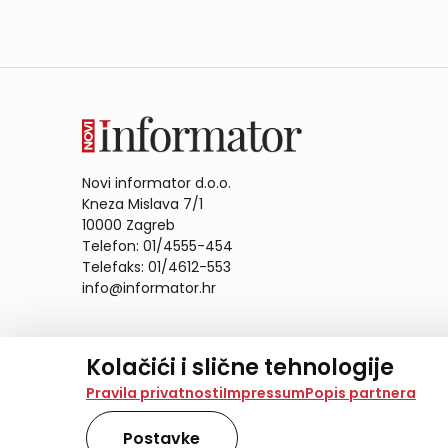
Novi informator d.o.o.
Kneza Mislava 7/1
10000 Zagreb
Telefon: 01/4555-454
Telefaks: 01/4612-553
info@informator.hr
PRATITE NAS:
Kolačići i slične tehnologije
Na našoj web stranici koristimo kolačiće i slične te
Pravila privatnosti
Impressum
Popis partnera
analiziramo promet na stranici te prikazujemo sadržaje
također koriste ove tehnologije.
Postavke