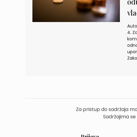
od
vl
Auto
4. Z
komu
odno
upor
Zako
Za pristup do sadržaja mo
Sadržajima se
Prijava