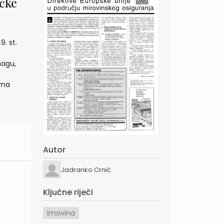
čke
9. st.
nagu,
ama
Autor
Jadranko Crnić
Ključne riječi
imovina