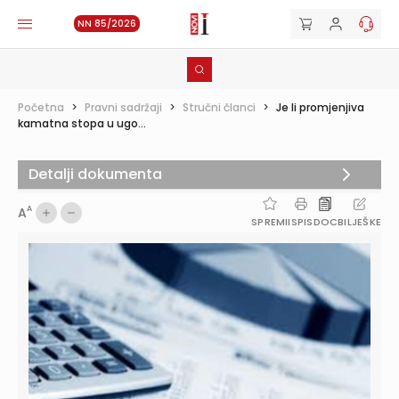
NN 85/2026
Početna
>
Pravni sadržaji
>
Stručni članci
>
Je li promjenjiva
kamatna stopa u ugo...
Detalji dokumenta
A
A
SPREMI
ISPIS
DOC
BILJEŠKE