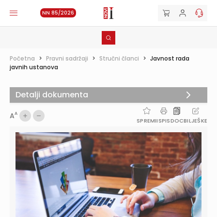
NN 85/2026
Početna
>
Pravni sadržaji
>
Stručni članci
>
Javnost rada
javnih ustanova
Detalji dokumenta
A
A
SPREMI
ISPIS
DOC
BILJEŠKE