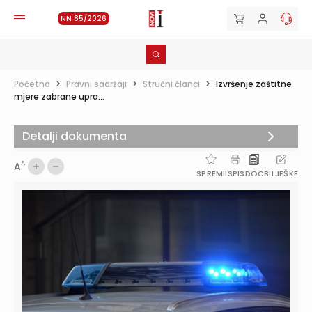
NN 85/2026
Početna
>
Pravni sadržaji
>
Stručni članci
>
Izvršenje zaštitne
mjere zabrane upra...
Detalji dokumenta
A
A
SPREMI
ISPIS
DOC
BILJEŠKE