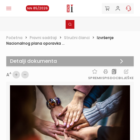
NN 85/2026
Početna
>
Pravni sadržaji
>
Stručni članci
>
Izvršenje
Nacionalnog plana oporavka ...
Detalji dokumenta
A
A
SPREMI
ISPIS
DOC
BILJEŠKE