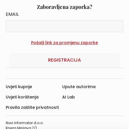
Zaboravljena zaporka?
EMAIL
REGISTRACIJA
Uvjeti kupnje
Upute autorima
Uvjeti korištenja
AI Lab
Pravila zaštite privatnosti
Novi informator d.o.o.
Kneza Mislava 7/1