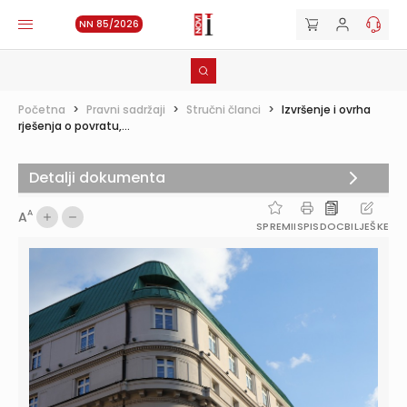
NN 85/2026
Početna
>
Pravni sadržaji
>
Stručni članci
>
Izvršenje i ovrha
rješenja o povratu,...
Detalji dokumenta
A
A
SPREMI
ISPIS
DOC
BILJEŠKE