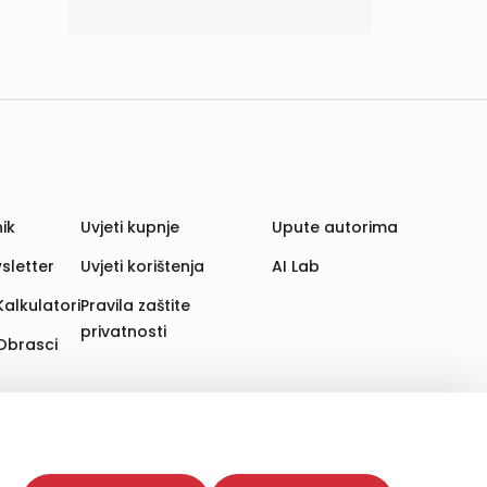
ik
Uvjeti kupnje
Upute autorima
sletter
Uvjeti korištenja
AI Lab
Kalkulatori
Pravila zaštite
privatnosti
Obrasci
aju. Time poboljšavamo korisničko iskustvo,
 više web stranica i uređaja u tu svrhu. Naši partneri