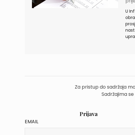
prij
U In
obra
pros
nast
upra
Za pristup do sadržaja mo
Sadržajima se
Prijava
EMAIL