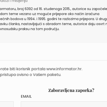
edlozi i mišljenja
formatoru, broj 6392 od 16. studenoga 2015., autorice su započele
dom teme vezano uz moguće prijepore oko način izračuna
ječnih bodova u 1994. i 1995. godini te razlozima prijepora. U dr
avku članka, nastavljajući s obradom teme, autorice daju osvrt 
vnosudsku praksu na tom području.
rate biti korisnik portala www.informator.hr.
 pristupa ovisno o Vašem paketu.
Zaboravljena zaporka?
EMAIL