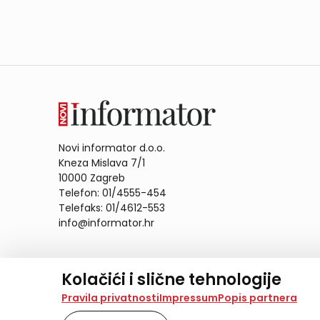
Novi informator d.o.o.
Kneza Mislava 7/1
10000 Zagreb
Telefon: 01/4555-454
Telefaks: 01/4612-553
info@informator.hr
PRATITE NAS:
Kolačići i slične tehnologije
Na našoj web stranici koristimo kolačiće i slične te
Pravila privatnosti
Impressum
Popis partnera
analiziramo promet na stranici te prikazujemo sadržaje