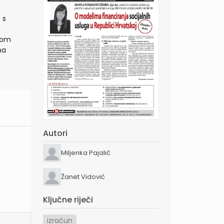
 s
ugom
na
Autori
Miljenka Pajalić
Žanet Vidović
Ključne riječi
izračun