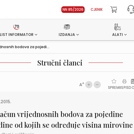
NN 85/2026
CJENIK
LIST INFORMATOR
IZDANJA
ALATI
ednosnih bodova za pojedi...
Stručni članci
A
A
SPREMI
ISPIS
D
.2015.
račun vrijednosnih bodova za pojedine
ine od kojih se određuje visina mirovine 