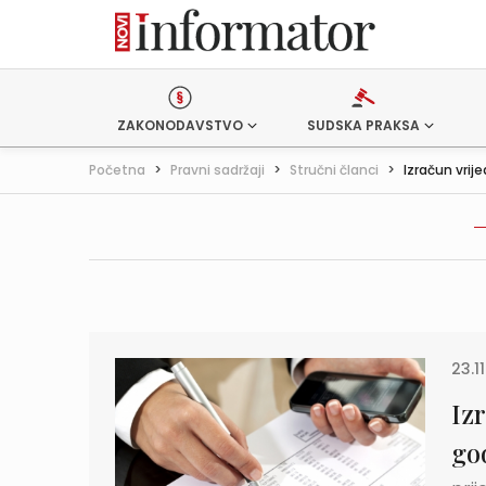
ZAKONODAVSTVO
SUDSKA PRAKSA
Početna
>
Pravni sadržaji
>
Stručni članci
>
Izračun vrij
23.11
Iz
god