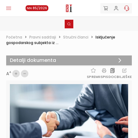
NN 85/2026
Početna
>
Pravni sadržaji
>
Stručni članci
>
Isključenje
gospodarskog subjekta iz ...
Detalji dokumenta
A
A
SPREMI
ISPIS
DOC
BILJEŠKE