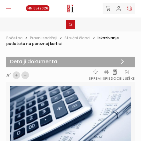
NN 85/2026
Početna
>
Pravni sadržaji
>
Stručni članci
>
Iskazivanje
podataka na poreznoj kartici
Detalji dokumenta
A
A
SPREMI
ISPIS
DOC
BILJEŠKE