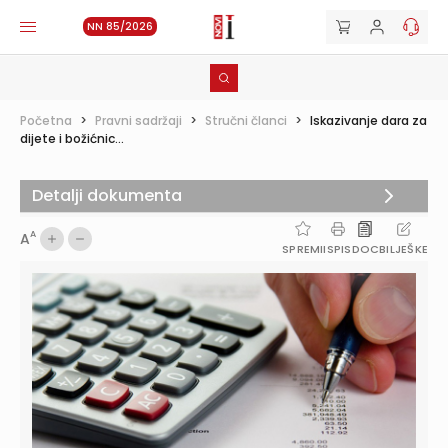
NN 85/2026
Početna
>
Pravni sadržaji
>
Stručni članci
>
Iskazivanje dara za
dijete i božićnic...
Detalji dokumenta
A
A
SPREMI
ISPIS
DOC
BILJEŠKE