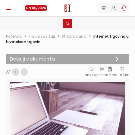
NN 85/2026
Početna
>
Pravni sadržaji
>
Stručni članci
>
Internet trgovina u
hrvatskom trgovin...
Detalji dokumenta
A
A
SPREMI
ISPIS
DOC
BILJEŠKE