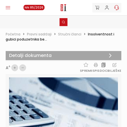
NN 85/2026
Početna
>
Pravni sadržaji
>
Stručni članci
>
Insolventnost i
gubici poduzetnika be...
Detalji dokumenta
A
A
SPREMI
ISPIS
DOC
BILJEŠKE