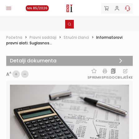
NN 85/2026
Početna
>
Pravni sadržaji
>
Stručni članci
>
Informatorovi
pravni alati: Suglasnos...
Detalji dokumenta
A
A
SPREMI
ISPIS
DOC
BILJEŠKE