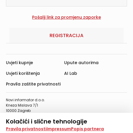
REGISTRACIJA
Uvjeti kupnje
Upute autorima
Uvjeti korištenja
AI Lab
Pravila zaštite privatnosti
Novi informator d.o.o.
Kneza Mislava 7/1
10000 Zagreb
Telefon: 01/4555-454
Kolačići i slične tehnologije
Telefaks: 01/4612-553
info@informator.hr
Na našoj web stranici koristimo kolačiće i slične
Pravila privatnosti
Impressum
Popis partnera