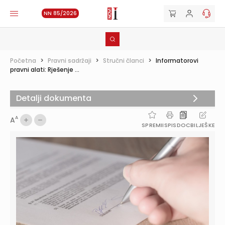
NN 85/2026
Početna
>
Pravni sadržaji
>
Stručni članci
>
Informatorovi
pravni alati: Rješenje ...
Detalji dokumenta
A
A
SPREMI
ISPIS
DOC
BILJEŠKE