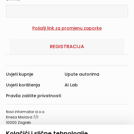
REGISTRACIJA
Uvjeti kupnje
Upute autorima
Uvjeti korištenja
AI Lab
Pravila zaštite privatnosti
Novi informator d.o.o.
Kneza Mislava 7/1
10000 Zagreb
Telefon: 01/4555-454
Kolačići i slične tehnologije
Telefaks: 01/4612-553