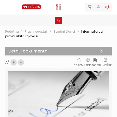
NN 85/2026
Početna
>
Pravni sadržaji
>
Stručni članci
>
Informatorovi
pravni alati: Prijava u...
Detalji dokumenta
A
A
SPREMI
ISPIS
DOC
BILJEŠKE