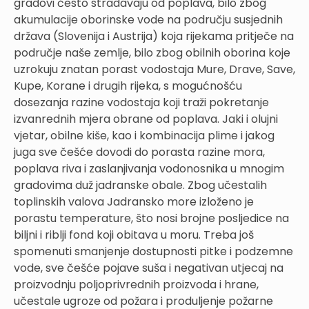
gradovi često stradavaju od poplava, bilo zbog
akumulacije oborinske vode na području susjednih
država (Slovenija i Austrija) koja rijekama pritječe na
područje naše zemlje, bilo zbog obilnih oborina koje
uzrokuju znatan porast vodostaja Mure, Drave, Save,
Kupe, Korane i drugih rijeka, s mogućnošću
dosezanja razine vodostaja koji traži pokretanje
izvanrednih mjera obrane od poplava. Jaki i olujni
vjetar, obilne kiše, kao i kombinacija plime i jakog
juga sve češće dovodi do porasta razine mora,
poplava riva i zaslanjivanja vodonosnika u mnogim
gradovima duž jadranske obale. Zbog učestalih
toplinskih valova Jadransko more izloženo je
porastu temperature, što nosi brojne posljedice na
biljni i riblji fond koji obitava u moru. Treba još
spomenuti smanjenje dostupnosti pitke i podzemne
vode, sve češće pojave suša i negativan utjecaj na
proizvodnju poljoprivrednih proizvoda i hrane,
učestale ugroze od požara i produljenje požarne