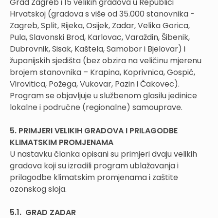
Grad Zagreb i 15 velikih gradova u Republici
Hrvatskoj (gradova s više od 35.000 stanovnika -
Zagreb, Split, Rijeka, Osijek, Zadar, Velika Gorica,
Pula, Slavonski Brod, Karlovac, Varaždin, Šibenik,
Dubrovnik, Sisak, Kaštela, Samobor i Bjelovar) i
županijskih sjedišta (bez obzira na veličinu mjerenu
brojem stanovnika – Krapina, Koprivnica, Gospić,
Virovitica, Požega, Vukovar, Pazin i Čakovec).
Program se objavljuje u službenom glasilu jedinice
lokalne i područne (regionalne) samouprave.
5. PRIMJERI VELIKIH GRADOVA I PRILAGODBE
KLIMATSKIM PROMJENAMA
U nastavku članka opisani su primjeri dvaju velikih
gradova koji su izradili program ublažavanja i
prilagodbe klimatskim promjenama i zaštite
ozonskog sloja.
5.1. GRAD ZADAR