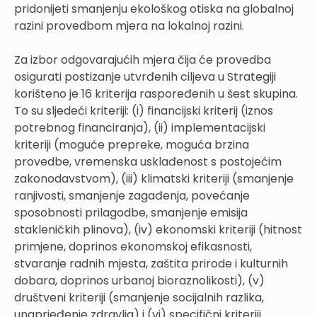
pridonijeti smanjenju ekološkog otiska na globalnoj
razini provedbom mjera na lokalnoj razini.
Za izbor odgovarajućih mjera čija će provedba
osigurati postizanje utvrđenih ciljeva u Strategiji
korišteno je 16 kriterija raspoređenih u šest skupina.
To su sljedeći kriteriji: (i) financijski kriterij (iznos
potrebnog financiranja), (ii) implementacijski
kriteriji (moguće prepreke, moguća brzina
provedbe, vremenska usklađenost s postojećim
zakonodavstvom), (iii) klimatski kriteriji (smanjenje
ranjivosti, smanjenje zagađenja, povećanje
sposobnosti prilagodbe, smanjenje emisija
stakleničkih plinova), (iv) ekonomski kriteriji (hitnost
primjene, doprinos ekonomskoj efikasnosti,
stvaranje radnih mjesta, zaštita prirode i kulturnih
dobara, doprinos urbanoj bioraznolikosti), (v)
društveni kriteriji (smanjenje socijalnih razlika,
unaprjeđenje zdravlja) i (vi) specifični kriteriji