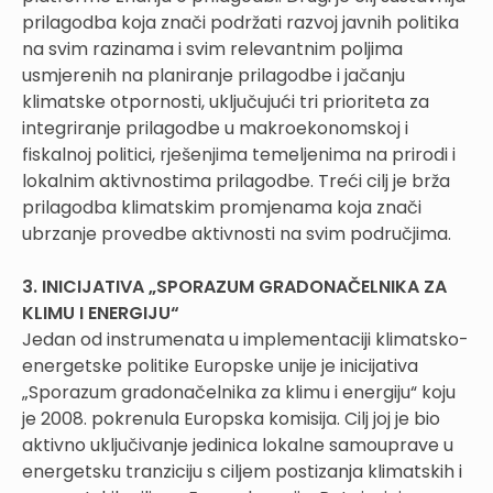
prilagodba koja znači podržati razvoj javnih politika
na svim razinama i svim relevantnim poljima
usmjerenih na planiranje prilagodbe i jačanju
klimatske otpornosti, uključujući tri prioriteta za
integriranje prilagodbe u makroekonomskoj i
fiskalnoj politici, rješenjima temeljenima na prirodi i
lokalnim aktivnostima prilagodbe. Treći cilj je brža
prilagodba klimatskim promjenama koja znači
ubrzanje provedbe aktivnosti na svim područjima.
3. INICIJATIVA „SPORAZUM GRADONAČELNIKA ZA
KLIMU I ENERGIJU“
Jedan od instrumenata u implementaciji klimatsko-
energetske politike Europske unije je inicijativa
„Sporazum gradonačelnika za klimu i energiju“ koju
je 2008. pokrenula Europska komisija. Cilj joj je bio
aktivno uključivanje jedinica lokalne samouprave u
energetsku tranziciju s ciljem postizanja klimatskih i