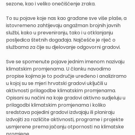
sezone, kao i veliko onečišćenje zraka.
To su pojave koje nas kao građane sve više plaše, a
istovremeno zahtijevaju angažman brojnih javnih
službi, kako u preveniranju, tako i u otklanjanju
posljedica štetnih događaja. Najčešće je riječ o
službama za čije su djelovanje odgovorni gradovi.
Sve se spomenute pojave jednim imenom nazivaju
klimatskim promjenama. U članku navodimo
propise kojima je to područje uređeno i analiziramo
u kojoj su se mjeri hrvatski gradovi uključili u
aktivnosti prilagodbe klimatskim promjenama.
Opisani su načini na koje gradovi aktivno sudjeluju u
prilagodbi klimatskim promjenama i koliko
sredstava pojedini gradovi izdvajaju ili planiraju
izdvojiti za različite aktivnosti, programe i projekte
usmjerene prema jačanju otpornosti na klimatske
promjene.