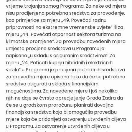
vrijeme trajanja samog Programa. Za neke od mjera
nisu procijenjena potrebna sredstva za provođenje,
kao primjerice za mjeru „49. Povećati razinu
pripravnosti na ekstremne vremenske uvjete“ ili za
mjeru „44. Povećati otpornost sektora turizma na
klimatske promjene“. Za provedbu navedenih mjera
umjesto procjene sredstava u Programu je
napisano „u skladu s osiguranim sredstvima“. Za
mjeru „24. Poticati kupnju hibridnih i električnih
vozila“ u Programu je procjena potrebnih sredstava
za provedbu mjere opisana tako da će se potrebna
sredstva osigurati u skladu s financijskim
mogućnostima. Za navedene mjere i još nekoliko
njih ne daje se čvrsto opredjeljenje Grada Zadra da
će se u gradskom proračunu planirati dovoljna
financijska sredstva koja bi omogućila provedbu
mjere koja će pridonijeti ostvarenju utvrđenih ciljeva
u Programu. Za ostvarenje utvrđenih ciljeva u