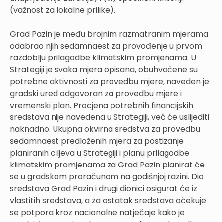
(važnost za lokalne prilike).
Grad Pazin je među brojnim razmatranim mjerama
odabrao njih sedamnaest za provođenje u prvom
razdoblju prilagodbe klimatskim promjenama. U
Strategiji je svaka mjera opisana, obuhvaćene su
potrebne aktivnosti za provedbu mjere, naveden je
gradski ured odgovoran za provedbu mjere i
vremenski plan. Procjena potrebnih financijskih
sredstava nije navedena u Strategiji, već će uslijediti
naknadno. Ukupna okvirna sredstva za provedbu
sedamnaest predloženih mjera za postizanje
planiranih ciljeva u Strategiji i planu prilagodbe
klimatskim promjenama za Grad Pazin planirat će
se u gradskom proračunom na godišnjoj razini. Dio
sredstava Grad Pazin i drugi dionici osigurat će iz
vlastitih sredstava, a za ostatak sredstava očekuje
se potpora kroz nacionalne natječaje kako je