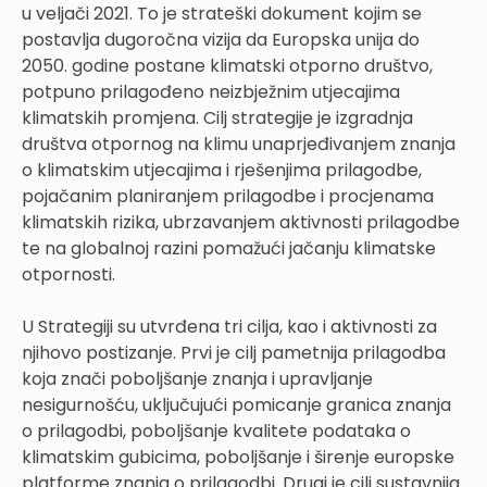
u veljači 2021. To je strateški dokument kojim se
postavlja dugoročna vizija da Europska unija do
2050. godine postane klimatski otporno društvo,
potpuno prilagođeno neizbježnim utjecajima
klimatskih promjena. Cilj strategije je izgradnja
društva otpornog na klimu unaprjeđivanjem znanja
o klimatskim utjecajima i rješenjima prilagodbe,
pojačanim planiranjem prilagodbe i procjenama
klimatskih rizika, ubrzavanjem aktivnosti prilagodbe
te na globalnoj razini pomažući jačanju klimatske
otpornosti.
U Strategiji su utvrđena tri cilja, kao i aktivnosti za
njihovo postizanje. Prvi je cilj pametnija prilagodba
koja znači poboljšanje znanja i upravljanje
nesigurnošću, uključujući pomicanje granica znanja
o prilagodbi, poboljšanje kvalitete podataka o
klimatskim gubicima, poboljšanje i širenje europske
platforme znanja o prilagodbi. Drugi je cilj sustavnija