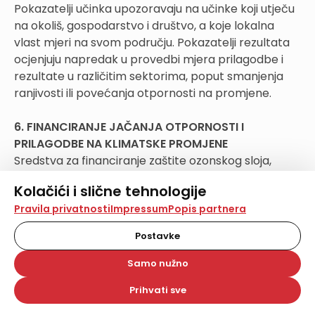
Pokazatelji učinka upozoravaju na učinke koji utječu
na okoliš, gospodarstvo i društvo, a koje lokalna
vlast mjeri na svom području. Pokazatelji rezultata
ocjenjuju napredak u provedbi mjera prilagodbe i
rezultate u različitim sektorima, poput smanjenja
ranjivosti ili povećanja otpornosti na promjene.
6. FINANCIRANJE JAČANJA OTPORNOSTI I
PRILAGODBE NA KLIMATSKE PROMJENE
Sredstva za financiranje zaštite ozonskog sloja,
ublažavanja klimatskih promjena i prilagodbe
Kolačići i slične tehnologije
klimatskim promjenama osiguravaju se u državnom
Na našoj web stranici koristimo kolačiće i slične
Pravila privatnosti
Impressum
Popis partnera
proračunu Republike Hrvatske, Fondu za zaštitu
tehnologije za pohranu, čitanje i obradu informacija na
okoliša i energetsku učinkovitost, proračunima
vašem uređaju. Time poboljšavamo korisničko iskustvo,
Postavke
JLP(R)S-a te iz drugih izvora. Međutim, još uvijek
analiziramo promet na stranici te prikazujemo sadržaje i
oglase koji vas zanimaju. Korisnički profili mogu se kreirati
najveći dio planiranih sredstava odlazi na
Samo nužno
na više web stranica i uređaja u tu svrhu. Naši partneri
investiranje u mjere energetske učinkovitosti.
također koriste ove tehnologije.
Prihvati sve
Odabirom opcije „Samo nužno“ prihvaćate samo one
Od planiranih projekata namijenjenih ublažavanju i
kolačiće koji su potrebni za pravilno funkcioniranje naše