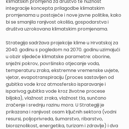
klimatskih promjena za društvo te nužnost
integracije koncepta prilagodbe klimatskim
promjenama u postojeće i nove javne politike, kako
bi se smanjila ranjivost okoliša, gospodarstva i
društva uzrokovana klimatskim promjenama.
Strategija sadržava projekcije klime u Hrvatskoj za
2040. godinu s pogledom na 2070. godinu uzimajući
u obzir sljedeće klimatske parametre: oborine,
snježni pokrov, površinsko otjecanje voda,
temperaturu zraka, ekstremne vremenske uvjete,
vjetar, evapotranspiraciju (proces sastavljen od
gubitka vode kroz atmosfersko isparavanje i
isparivog gubitka vode kroz životne procese
biljaka), vlažnost zraka, vlažnost tla, sunčano
zračenje i srednju razinu mora. U Strategiji je
prikazana i ranjivost osam ključnih sektora (vodni
resursi, poljoprivreda, šumarstvo, ribarstvo,
bioraznolikost, energetika, turizam i zdravlje) i dva