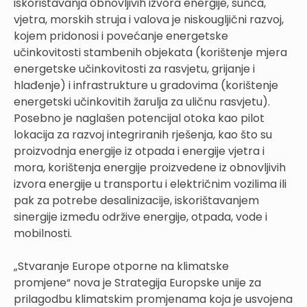
iskorištavanja obnovljivih izvora energije, sunca,
vjetra, morskih struja i valova je niskougljični razvoj,
kojem pridonosi i povećanje energetske
učinkovitosti stambenih objekata (korištenje mjera
energetske učinkovitosti za rasvjetu, grijanje i
hlađenje) i infrastrukture u gradovima (korištenje
energetski učinkovitih žarulja za uličnu rasvjetu).
Posebno je naglašen potencijal otoka kao pilot
lokacija za razvoj integriranih rješenja, kao što su
proizvodnja energije iz otpada i energije vjetra i
mora, korištenja energije proizvedene iz obnovljivih
izvora energije u transportu i električnim vozilima ili
pak za potrebe desalinizacije, iskorištavanjem
sinergije između održive energije, otpada, vode i
mobilnosti.
„Stvaranje Europe otporne na klimatske
promjene“ nova je Strategija Europske unije za
prilagodbu klimatskim promjenama koja je usvojena