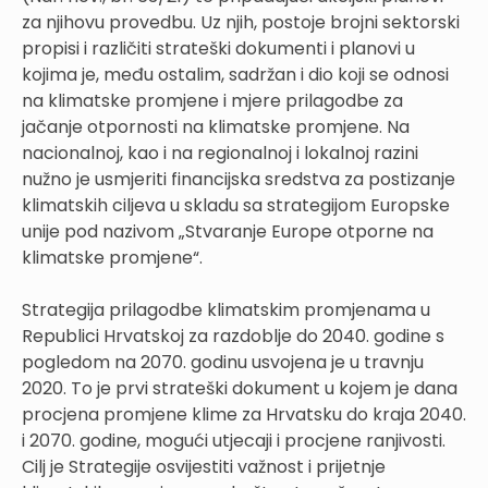
za njihovu provedbu. Uz njih, postoje brojni sektorski
propisi i različiti strateški dokumenti i planovi u
kojima je, među ostalim, sadržan i dio koji se odnosi
na klimatske promjene i mjere prilagodbe za
jačanje otpornosti na klimatske promjene. Na
nacionalnoj, kao i na regionalnoj i lokalnoj razini
nužno je usmjeriti financijska sredstva za postizanje
klimatskih ciljeva u skladu sa strategijom Europske
unije pod nazivom „Stvaranje Europe otporne na
klimatske promjene“.
Strategija prilagodbe klimatskim promjenama u
Republici Hrvatskoj za razdoblje do 2040. godine s
pogledom na 2070. godinu usvojena je u travnju
2020. To je prvi strateški dokument u kojem je dana
procjena promjene klime za Hrvatsku do kraja 2040.
i 2070. godine, mogući utjecaji i procjene ranjivosti.
Cilj je Strategije osvijestiti važnost i prijetnje