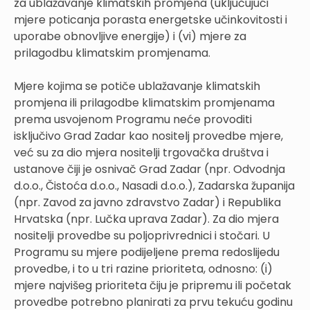
za ublažavanje klimatskih promjena (uključujući
mjere poticanja porasta energetske učinkovitosti i
uporabe obnovljive energije) i (vi) mjere za
prilagodbu klimatskim promjenama.
Mjere kojima se potiče ublažavanje klimatskih
promjena ili prilagodbe klimatskim promjenama
prema usvojenom Programu neće provoditi
isključivo Grad Zadar kao nositelj provedbe mjere,
već su za dio mjera nositelji trgovačka društva i
ustanove čiji je osnivač Grad Zadar (npr. Odvodnja
d.o.o., Čistoća d.o.o., Nasadi d.o.o.), Zadarska županija
(npr. Zavod za javno zdravstvo Zadar) i Republika
Hrvatska (npr. Lučka uprava Zadar). Za dio mjera
nositelji provedbe su poljoprivrednici i stočari. U
Programu su mjere podijeljene prema redoslijedu
provedbe, i to u tri razine prioriteta, odnosno: (i)
mjere najvišeg prioriteta čiju je pripremu ili početak
provedbe potrebno planirati za prvu tekuću godinu