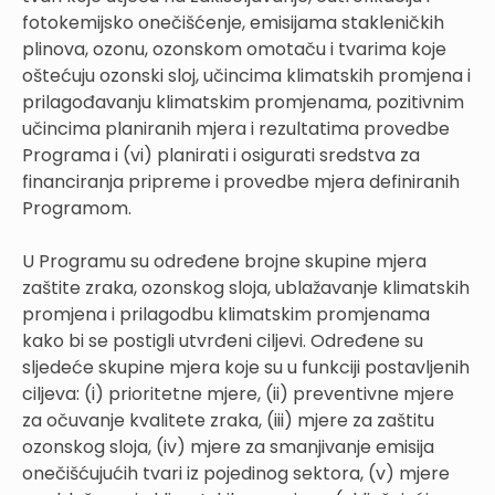
fotokemijsko onečišćenje, emisijama stakleničkih
plinova, ozonu, ozonskom omotaču i tvarima koje
oštećuju ozonski sloj, učincima klimatskih promjena i
prilagođavanju klimatskim promjenama, pozitivnim
učincima planiranih mjera i rezultatima provedbe
Programa i (vi) planirati i osigurati sredstva za
financiranja pripreme i provedbe mjera definiranih
Programom.
U Programu su određene brojne skupine mjera
zaštite zraka, ozonskog sloja, ublažavanje klimatskih
promjena i prilagodbu klimatskim promjenama
kako bi se postigli utvrđeni ciljevi. Određene su
sljedeće skupine mjera koje su u funkciji postavljenih
ciljeva: (i) prioritetne mjere, (ii) preventivne mjere
za očuvanje kvalitete zraka, (iii) mjere za zaštitu
ozonskog sloja, (iv) mjere za smanjivanje emisija
onečišćujućih tvari iz pojedinog sektora, (v) mjere