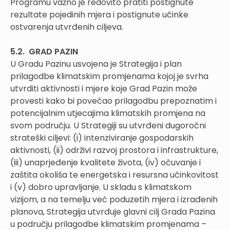
Programu važno je redovito pratiti postignute
rezultate pojedinih mjera i postignute učinke
ostvarenja utvrđenih ciljeva.
5.2. GRAD PAZIN
U Gradu Pazinu usvojena je Strategija i plan
prilagodbe klimatskim promjenama kojoj je svrha
utvrditi aktivnosti i mjere koje Grad Pazin može
provesti kako bi povećao prilagodbu prepoznatim i
potencijalnim utjecajima klimatskih promjena na
svom području. U Strategiji su utvrđeni dugoročni
strateški ciljevi: (i) intenziviranje gospodarskih
aktivnosti, (ii) održivi razvoj prostora i infrastrukture,
(iii) unaprjeđenje kvalitete života, (iv) očuvanje i
zaštita okoliša te energetska i resursna učinkovitost
i (v) dobro upravljanje. U skladu s klimatskom
vizijom, a na temelju već poduzetih mjera i izrađenih
planova, Strategija utvrđuje glavni cilj Grada Pazina
u području prilagodbe klimatskim promjenama –