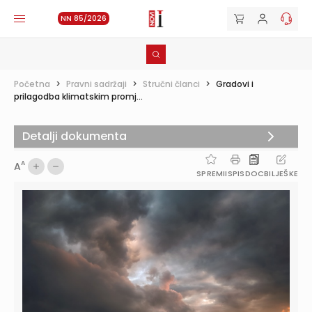
NN 85/2026
Početna
>
Pravni sadržaji
>
Stručni članci
>
Gradovi i
prilagodba klimatskim promj...
Detalji dokumenta
A
A
SPREMI
ISPIS
DOC
BILJEŠKE