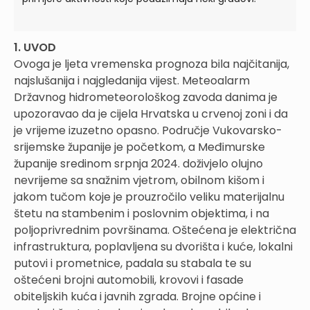
1. UVOD
Ovoga je ljeta vremenska prognoza bila najčitanija,
najslušanija i najgledanija vijest. Meteoalarm
Državnog hidrometeorološkog zavoda danima je
upozoravao da je cijela Hrvatska u crvenoj zoni i da
je vrijeme izuzetno opasno. Područje Vukovarsko-
srijemske županije je početkom, a Međimurske
županije sredinom srpnja 2024. doživjelo olujno
nevrijeme sa snažnim vjetrom, obilnom kišom i
jakom tučom koje je prouzročilo veliku materijalnu
štetu na stambenim i poslovnim objektima, i na
poljoprivrednim površinama. Oštećena je električna
infrastruktura, poplavljena su dvorišta i kuće, lokalni
putovi i prometnice, padala su stabala te su
oštećeni brojni automobili, krovovi i fasade
obiteljskih kuća i javnih zgrada. Brojne općine i