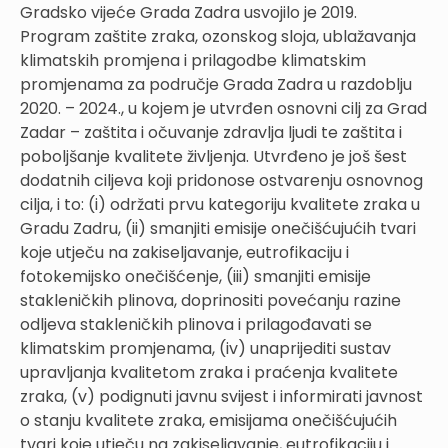
Gradsko vijeće Grada Zadra usvojilo je 2019.
Program zaštite zraka, ozonskog sloja, ublažavanja
klimatskih promjena i prilagodbe klimatskim
promjenama za područje Grada Zadra u razdoblju
2020. – 2024., u kojem je utvrđen osnovni cilj za Grad
Zadar – zaštita i očuvanje zdravlja ljudi te zaštita i
poboljšanje kvalitete življenja. Utvrđeno je još šest
dodatnih ciljeva koji pridonose ostvarenju osnovnog
cilja, i to: (i) održati prvu kategoriju kvalitete zraka u
Gradu Zadru, (ii) smanjiti emisije onečišćujućih tvari
koje utječu na zakiseljavanje, eutrofikaciju i
fotokemijsko onečišćenje, (iii) smanjiti emisije
stakleničkih plinova, doprinositi povećanju razine
odljeva stakleničkih plinova i prilagođavati se
klimatskim promjenama, (iv) unaprijediti sustav
upravljanja kvalitetom zraka i praćenja kvalitete
zraka, (v) podignuti javnu svijest i informirati javnost
o stanju kvalitete zraka, emisijama onečišćujućih
tvari koje utječu na zakiseljavanje, eutrofikaciju i