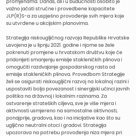
promjenama. Danas, ali i u budućnosti osobito je
važno jačati stručne i provedbene kapacitete
JLP(R)S-a za uspješno provođenje svih mjera koje
su utvrđene u akcijskim planovima.
Strategija niskougljičnog razvoja Republike Hrvatske
usvojena je u lipnju 2021. godine i njome se žele
pokrenuti promjene u hrvatskom društvu koje će
pridonijeti smanjenju emisije stakleničkih plinova i
omogućiti razdvajanje gospodarskog rasta od
emisije stakleničkih plinova. Provedbom Strategije
želi se osigurati niskougljični razvoj na lokalnoj razini i
uspostaviti bolja povezanost i sinergijski učinci javnih
politika na državnoj i lokalnim razinama. Za
ostvarenje strateških ciljeva, sve je više mjera i
aktivnosti usmjereno na samostalne aktivnosti,
ponajprije, gradova, kao i na inicijative kao što su
ugljično neutralni otoci i gradovi. Strategija
upozorava na potrebu provođenja niza mjera pri