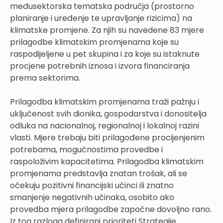
međusektorska tematska područja (prostorno
planiranje i uređenje te upravljanje rizicima) na
klimatske promjene. Za njih su navedene 83 mjere
prilagodbe klimatskim promjenama koje su
raspodijeljene u pet skupina i za koje su istaknute
procjene potrebnih iznosa i izvora financiranja
prema sektorima.
Prilagodba klimatskim promjenama traži pažnju i
uključenost svih dionika, gospodarstva i donositelja
odluka na nacionalnoj, regionalnoj i lokalnoj razini
vlasti. Mjere trebaju biti prilagođene procijenjenim
potrebama, mogućnostima provedbe i
raspoloživim kapacitetima. Prilagodba klimatskim
promjenama predstavlja znatan trošak, ali se
očekuju pozitivni financijski učinci ili znatno
smanjenje negativnih učinaka, osobito ako
provedba mjera prilagodbe započne dovoljno rano.
Iz tog razloga definirani prioriteti Strategije