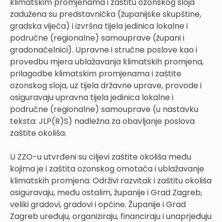
klimatskim promjenama i zaštitu ozonskog sloja
zadužena su predstavnička (županijske skupštine,
gradska vijeća) i izvršna tijela jedinica lokalne i
područne (regionalne) samouprave (župani i
gradonačelnici). Upravne i stručne poslove kao i
provedbu mjera ublažavanja klimatskih promjena,
prilagodbe klimatskim promjenama i zaštite
ozonskog sloja, uz tijela državne uprave, provode i
osiguravaju upravna tijela jedinica lokalne i
područne (regionalne) samouprave (u nastavku
teksta: JLP(R)S) nadležna za obavljanje poslova
zaštite okoliša.
U ZZO-u utvrđeni su ciljevi zaštite okoliša među
kojima je i zaštita ozonskog omotača i ublažavanje
klimatskih promjena. Održivi razvitak i zaštitu okoliša
osiguravaju, među ostalim, županije i Grad Zagreb,
veliki gradovi, gradovi i općine. Županije i Grad
Zagreb uređuju, organiziraju, financiraju i unaprjeđuju