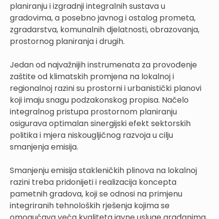
planiranju i izgradnji integralnih sustava u
gradovima, a posebno javnog i ostalog prometa,
zgradarstva, komunalnih djelatnosti, obrazovanja,
prostornog planiranja i drugih.
Jedan od najvažnijih instrumenata za provođenje
zaštite od klimatskih promjena na lokalnoj i
regionalnoj razini su prostorni i urbanistički planovi
koji imaju snagu podzakonskog propisa. Načelo
integralnog pristupa prostornom planiranju
osigurava optimalan sinergijski efekt sektorskih
politika i mjera niskougljičnog razvoja u cilju
smanjenja emisija.
Smanjenju emisija stakleničkih plinova na lokalnoj
razini treba pridonijeti i realizacija koncepta
pametnih gradova, koji se odnosi na primjenu
integriranih tehnoloških rješenja kojima se
omogućava veća kvaliteta javne usluge građanima,