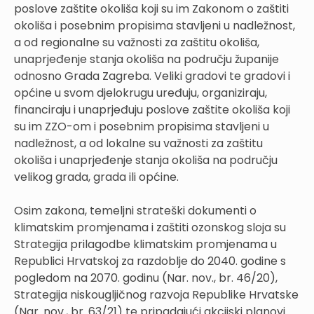
poslove zaštite okoliša koji su im Zakonom o zaštiti
okoliša i posebnim propisima stavljeni u nadležnost,
a od regionalne su važnosti za zaštitu okoliša,
unaprjeđenje stanja okoliša na području županije
odnosno Grada Zagreba. Veliki gradovi te gradovi i
općine u svom djelokrugu uređuju, organiziraju,
financiraju i unaprjeđuju poslove zaštite okoliša koji
su im ZZO-om i posebnim propisima stavljeni u
nadležnost, a od lokalne su važnosti za zaštitu
okoliša i unaprjeđenje stanja okoliša na području
velikog grada, grada ili općine.
Osim zakona, temeljni strateški dokumenti o
klimatskim promjenama i zaštiti ozonskog sloja su
Strategija prilagodbe klimatskim promjenama u
Republici Hrvatskoj za razdoblje do 2040. godine s
pogledom na 2070. godinu (Nar. nov., br. 46/20),
Strategija niskougljičnog razvoja Republike Hrvatske
(Nar. nov., br. 63/21) te pripadajući akcijski planovi