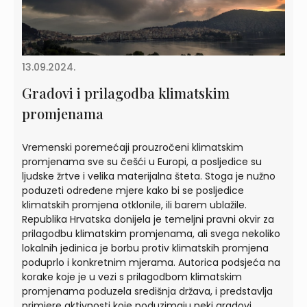
13.09.2024.
Gradovi i prilagodba klimatskim
promjenama
Vremenski poremećaji prouzročeni klimatskim
promjenama sve su češći u Europi, a posljedice su
ljudske žrtve i velika materijalna šteta. Stoga je nužno
poduzeti određene mjere kako bi se posljedice
klimatskih promjena otklonile, ili barem ublažile.
Republika Hrvatska donijela je temeljni pravni okvir za
prilagodbu klimatskim promjenama, ali svega nekoliko
lokalnih jedinica je borbu protiv klimatskih promjena
poduprlo i konkretnim mjerama. Autorica podsjeća na
korake koje je u vezi s prilagodbom klimatskim
promjenama poduzela središnja država, i predstavlja
primjere aktivnosti koje poduzimaju neki gradovi.