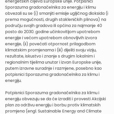
energetskih ciljeva Europske unije. Potpisnici
Sporazuma gradonačelnika za energiju i klimu
obvezali su se (i) smanjiti emisije ugljičnog dioksida (i
prema mogućnosti, drugih stakleničkih plinova) na
području svojih gradova ili općina za najmanje 40
posto do 2030. godine učinkovitijom upotrebom
energije i većom upotrebom obnovljivih izvora
energije, (ii) povećati otpornost prilagodbom
klimatskim promjenama i (iii) dijeliti svoju viziju,
rezultate, iskustvo i znanje s drugim lokalnim i
regionalnim tijelima unutar i izvan Europske unije,
putem izravne suradnje i razmjene, posebno kao
potpisnici Sporazuma gradonačelnika za klimu i
energiju.
Potpisnici Sporazuma gradonačelnika za klimu i
energiju obvezuju se da će izraditi i provesti Akcijski
plan za održivu energiju i borbu protiv klimatskih
promjena (engl. Sustainable Energy and Climate