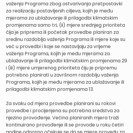
važenja Programa zbog ostvarivanja pretpostavki
za realizaciju postavljenih ciljeva, kojih je među
mjerama za ublažavanje ili prilagodbi klimatskim
promjenama samo tri, (ii) mjere srednjeg prioriteta
čija je priprema ili početak provedbe planiran za
sredinu razdoblja važenja Programa ili mjere koje su
već u provedbi i koje se nastavljaju za vrijeme
važenja Programa, kojih je među mjerama za
ublažavanje ili prilagodbi klimatskim promjenama 29
i (iii) mjere umjerenog prioriteta čiju je pripremu
potrebno planirati u završnom razdoblju važenja
Programa, kojih je među mjerama za ublažavanje ili
prilagodbi klimatskim promjenama 13.
Za svaku od mjera provedbe planirani su rokovi
provedbe i procijenjena su potrebna sredstva za
njezino provođenje. Većina planiranih mjera traži
kontinuirano provođenje ili se provode u roku četiri
godine odnosno očekuje se da se mjere provedu za