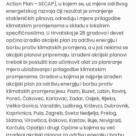
Action Plan – SECAP), u kojem se, uz mjere održivog
energetskog razvoja čiji rezultat je smanjenje
stakleničkih plinova, određuju i mjere prilagodbe
klimatskim promjenama u skladu s lokalnim
specifičnostima. U Hrvatskoj je 28 gradova i devet
općina izradilo akcijski plan za održivu energiju i
borbu protiv klimatskih promjena, a u još nekima se
akcijski planovi pripremaju. Izrađeni akcijski planovi
trebali bi poslužiti kao učinkovit alat za planiranje
mjera ublažavanja i prilagodbe klimatskim
promjenama. Gradovi u kojima je najprije izrađen
akcijski plan za održivu energiju i borbu protiv
klimatskih promjena jesu: Pazin, Buzet, Labin, Rovinj,
Poreč, Čakovec, Karlovac, Zadar, Osijek, Rijeka,
Velika Gorica, Varaždin, Ludbreg, Križevci, Dubrovnik,
Koprivnica, Pula, Zagreb, Sveta Nedjelja, Prelog,
Slatina, Virovitica, Đakovo, Kastav, Buje, Novigrad,
Korčula, Opatija i drugi. Općine u kojima su već
izrađeni akcijski planovi za održivu energiju i borbu