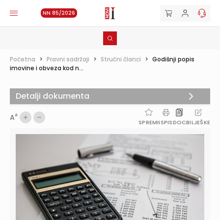
NN 85/2026
Početna
>
Pravni sadržaji
>
Stručni članci
>
Godišnji popis
imovine i obveza kod n...
Detalji dokumenta
A
A
SPREMI
ISPIS
DOC
BILJEŠKE