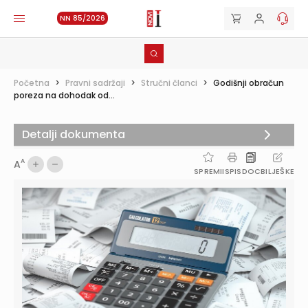
NN 85/2026
Početna
>
Pravni sadržaji
>
Stručni članci
>
Godišnji obračun
poreza na dohodak od...
Detalji dokumenta
A
A
SPREMI
ISPIS
DOC
BILJEŠKE