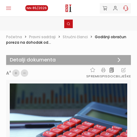
NN 85/2026
Početna
>
Pravni sadržaji
>
Stručni članci
>
Godišnji obračun
poreza na dohodak od...
Detalji dokumenta
A
A
SPREMI
ISPIS
DOC
BILJEŠKE