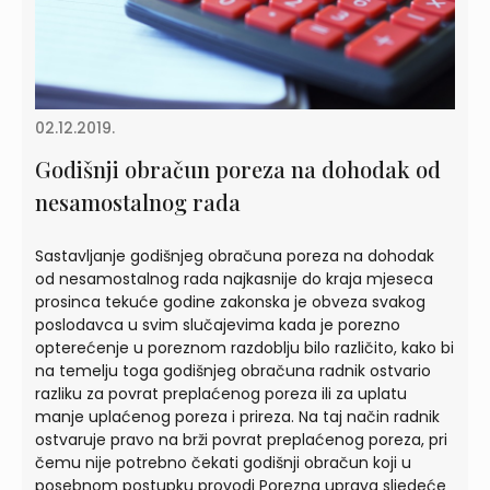
02.12.2019.
Godišnji obračun poreza na dohodak od
nesamostalnog rada
Sastavljanje godišnjeg obračuna poreza na dohodak
od nesamostalnog rada najkasnije do kraja mjeseca
prosinca tekuće godine zakonska je obveza svakog
poslodavca u svim slučajevima kada je porezno
opterećenje u poreznom razdoblju bilo različito, kako bi
na temelju toga godišnjeg obračuna radnik ostvario
razliku za povrat preplaćenog poreza ili za uplatu
manje uplaćenog poreza i prireza. Na taj način radnik
ostvaruje pravo na brži povrat preplaćenog poreza, pri
čemu nije potrebno čekati godišnji obračun koji u
posebnom postupku provodi Porezna uprava sljedeće