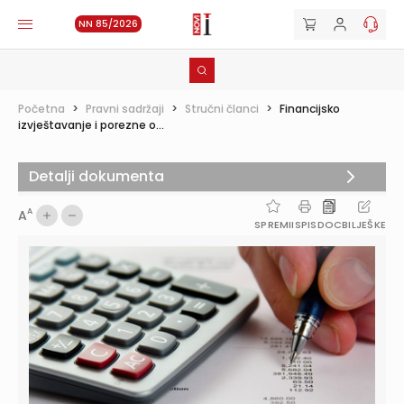
NN 85/2026
Početna
>
Pravni sadržaji
>
Stručni članci
>
Financijsko
izvještavanje i porezne o...
Detalji dokumenta
A
A
SPREMI
ISPIS
DOC
BILJEŠKE