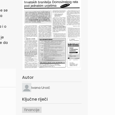
te se
za
 i o
 je
ke da
Autor
Ivana Uroić
Ključne riječi
financije