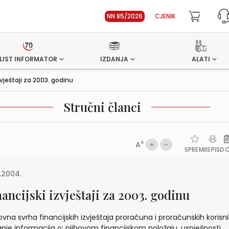
NN 85/2026
CJENIK
LIST INFORMATOR
IZDANJA
ALATI
zvještaji za 2003. godinu
Stručni članci
A
A
SPREMI
ISPIS
D
1.2004.
ancijski izvještaji za 2003. godinu
vna svrha financijskih izvještaja proračuna i proračunskih korisni
nje informacija o: njihovom financijskom položaju, uspješnosti