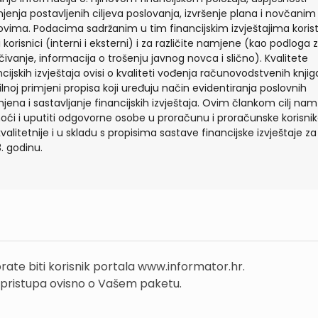
njenja postavljenih ciljeva poslovanja, izvršenje plana i novčanim
kovima. Podacima sadržanim u tim financijskim izvještajima koris
i korisnici (interni i eksterni) i za različite namjene (kao podloga 
čivanje, informacija o trošenju javnog novca i slično). Kvalitete
ncijskih izvještaja ovisi o kvaliteti vođenja računovodstvenih knjiga
ilnoj primjeni propisa koji uređuju način evidentiranja poslovnih
jena i sastavljanje financijskih izvještaja. Ovim člankom cilj nam
ći i uputiti odgovorne osobe u proračunu i proračunske korisni
kvalitetnije i u skladu s propisima sastave financijske izvještaje za
. godinu.
rate biti korisnik portala www.informator.hr.
 pristupa ovisno o Vašem paketu.