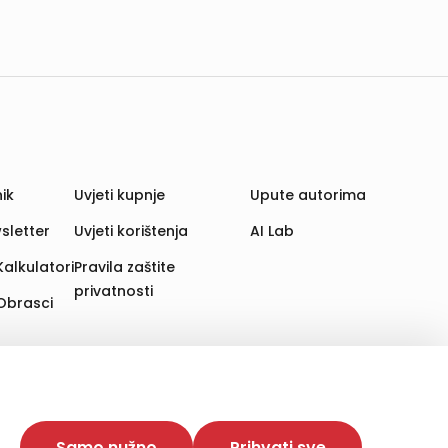
ik
Uvjeti kupnje
Upute autorima
sletter
Uvjeti korištenja
AI Lab
Kalkulatori
Pravila zaštite
privatnosti
Obrasci
aju. Time poboljšavamo korisničko iskustvo,
 više web stranica i uređaja u tu svrhu. Naši partneri
Samo nužno
Prihvati sve