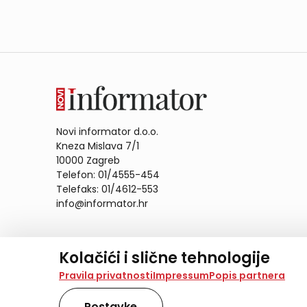
Novi informator d.o.o.
Kneza Mislava 7/1
10000 Zagreb
Telefon: 01/4555-454
Telefaks: 01/4612-553
info@informator.hr
PRATITE NAS:
Kolačići i slične tehnologije
Na našoj web stranici koristimo kolačiće i slične te
Pravila privatnosti
Impressum
Popis partnera
analiziramo promet na stranici te prikazujemo sadržaje
također koriste ove tehnologije.
Postavke