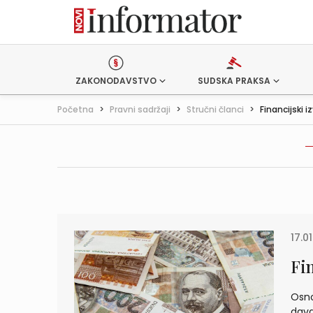
ZAKONODAVSTVO
SUDSKA PRAKSA
Početna
>
Pravni sadržaji
>
Stručni članci
>
Financijski i
17.0
Fin
Osno
dava