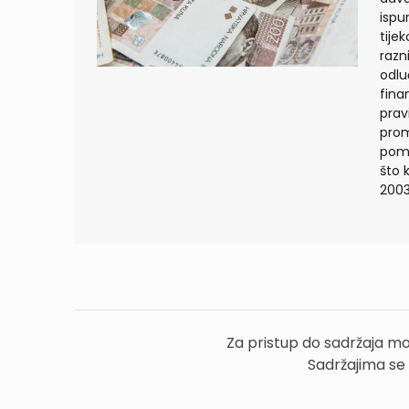
ispu
tije
razn
odlu
fina
prav
prom
pomo
što 
2003
Za pristup do sadržaja mo
Sadržajima se