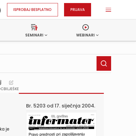
ISPROBAJ BESPLATNO
PRIJAVA
SEMINARI
WEBINARI
OC
BILJEŠKE
Br. 5203 od
17. siječnja 2004.
ka je