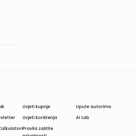
ik
Uvjeti kupnje
Upute autorima
sletter
Uvjeti korištenja
AI Lab
Kalkulatori
Pravila zaštite
privatnosti