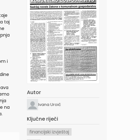
taje
a taj
rne
rpnja
om i
odine
tava
Autor
ćemo
nja
Ivana Uroić
te na
a.
Ključne riječi
financijski izvještaj