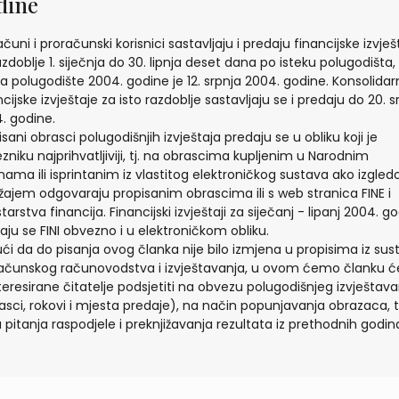
dine
ačuni i proračunski korisnici sastavljaju i predaju financijske izvješ
azdoblje 1. siječnja do 30. lipnja deset dana po isteku polugodišta, 
za polugodište 2004. godine je 12. srpnja 2004. godine. Konsolida
ncijske izvještaje za isto razdoblje sastavljaju se i predaju do 20. s
. godine.
isani obrasci polugodišnjih izvještaja predaju se u obliku koji je
zniku najprihvatljiviji, tj. na obrascima kupljenim u Narodnim
nama ili isprintanim iz vlastitog elektroničkog sustava ako izgled
žajem odgovaraju propisanim obrascima ili s web stranica FINE i
tarstva financija. Financijski izvještaji za siječanj - lipanj 2004. g
aju se FINI obvezno i u elektroničkom obliku.
ći da do pisanja ovog članka nije bilo izmjena u propisima iz sus
ačunskog računovodstva i izvještavanja, u ovom ćemo članku 
teresirane čitatelje podsjetiti na obvezu polugodišnjeg izvještava
asci, rokovi i mjesta predaje), na način popunjavanja obrazaca, 
 pitanja raspodjele i preknjižavanja rezultata iz prethodnih godin