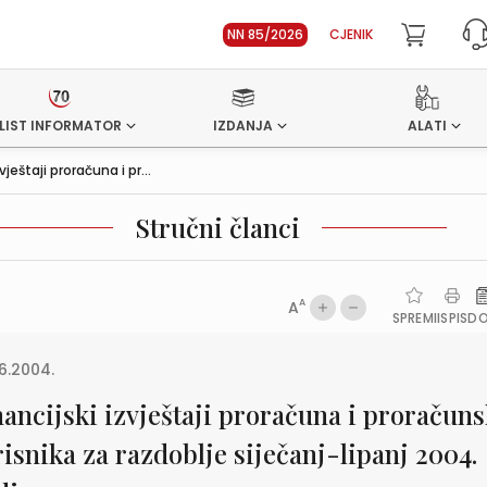
NN 85/2026
CJENIK
LIST INFORMATOR
IZDANJA
ALATI
vještaji proračuna i pr...
Stručni članci
A
A
SPREMI
ISPIS
D
6.2004.
nancijski izvještaji proračuna i proračun
isnika za razdoblje siječanj-lipanj 2004.