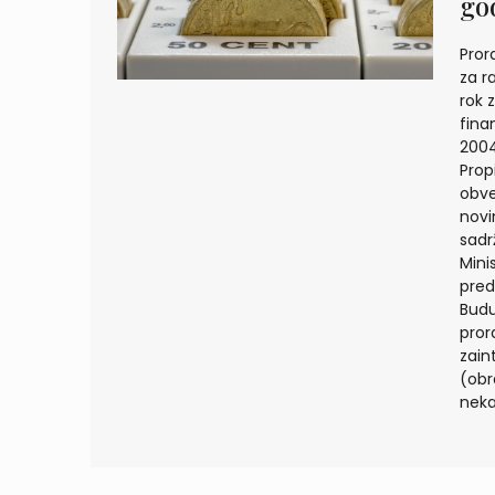
go
Pror
za r
rok 
fina
2004
Prop
obve
novi
sadr
Minis
pred
Budu
pror
zain
(obr
neka