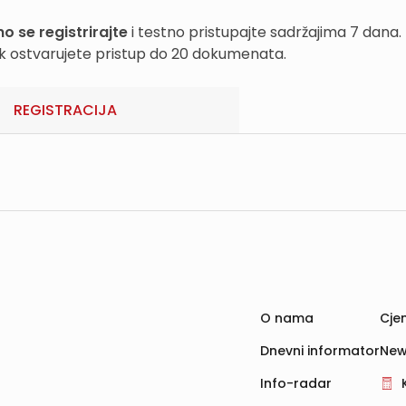
o se registrirajte
i testno pristupajte sadržajima 7 dana.
k ostvarujete pristup do 20 dokumenata.
REGISTRACIJA
O nama
Cjen
Dnevni informator
New
Info-radar