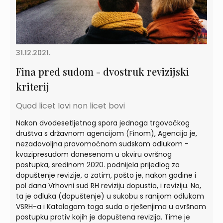
31.12.2021.
Fina pred sudom - dvostruk revizijski
kriterij
Quod licet Iovi non licet bovi
Nakon dvodesetljetnog spora jednoga trgovačkog
društva s državnom agencijom (Finom), Agencija je,
nezadovoljna pravomoćnom sudskom odlukom -
kvazipresudom donesenom u okviru ovršnog
postupka, sredinom 2020. podnijela prijedlog za
dopuštenje revizije, a zatim, pošto je, nakon godine i
pol dana Vrhovni sud RH reviziju dopustio, i reviziju. No,
ta je odluka (dopuštenje) u sukobu s ranijom odlukom
VSRH-a i Katalogom toga suda o rješenjima u ovršnom
postupku protiv kojih je dopuštena revizija. Time je