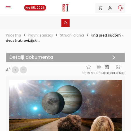
NN 85/2026
Početna
>
Pravni sadržaji
>
Stručni članci
>
Fina pred sudom -
dvostruk revizijski...
Detalji dokumenta
A
A
SPREMI
ISPIS
DOC
BILJEŠKE