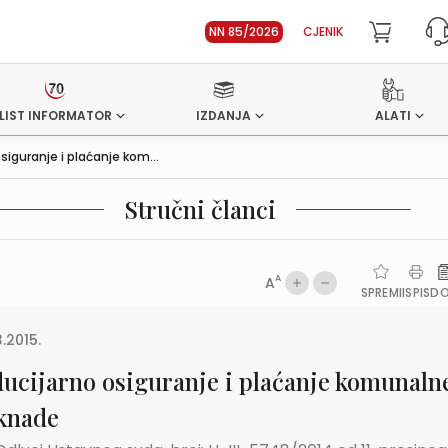
NN 85/2026
CJENIK
LIST INFORMATOR
IZDANJA
ALATI
osiguranje i plaćanje kom...
Stručni članci
A
A
SPREMI
ISPIS
D
3.2015.
ducijarno osiguranje i plaćanje komunaln
knade