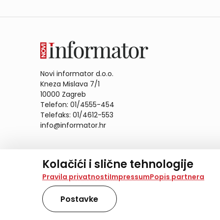
Novi informator d.o.o.
Kneza Mislava 7/1
10000 Zagreb
Telefon: 01/4555-454
Telefaks: 01/4612-553
info@informator.hr
PRATITE NAS:
Kolačići i slične tehnologije
Na našoj web stranici koristimo kolačiće i slične te
Pravila privatnosti
Impressum
Popis partnera
analiziramo promet na stranici te prikazujemo sadržaje
također koriste ove tehnologije.
Postavke
Odabirom opcije „Samo nužno“ prihvaćate samo one ko
obradu svih kolačića potrebnih za analitiku i marke