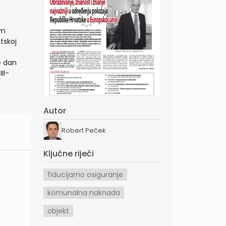
im
tskoj
e dan
II-
Autor
Robert Peček
Ključne riječi
fiducijarno osiguranje
komunalna naknada
objekt