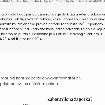
Odluci Ustavnog suda, broj: U-III-5748/2014 od 11. prosinca
. -
na priroda fiducijarnog osiguranja nije do kraja uređena zakonsk
dbama čak triju ovršnih zakona, koji su doneseni u Republici Hrva
išekratnim izmjenama pravne prirode toga instituta). O jednom
om rubnom slučaju naplate komunalne naknade za objekt koji j
ducijarno osiguranje, rješavano je u Odluci Ustavnog suda, broj: U-I
/2014 od 11. prosinca 2014.
rate biti korisnik portala www.informator.hr.
 pristupa ovisno o Vašem paketu.
Zaboravljena zaporka?