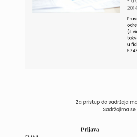
- u 
2014
Prav
odre
(s v
takv
u fi
5748
Za pristup do sadržaja mo
Sadržajima se
Prijava