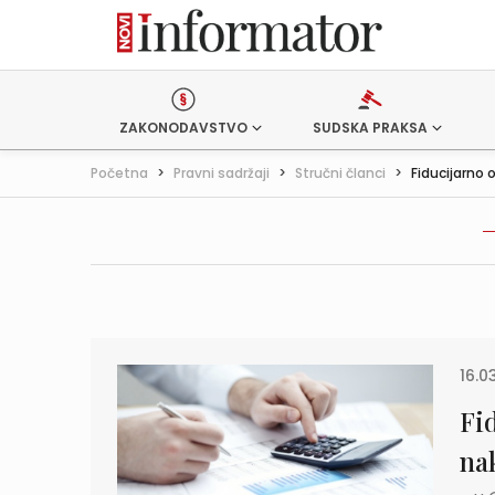
ZAKONODAVSTVO
SUDSKA PRAKSA
Početna
>
Pravni sadržaji
>
Stručni članci
>
Fiducijarno 
16.0
Fi
na